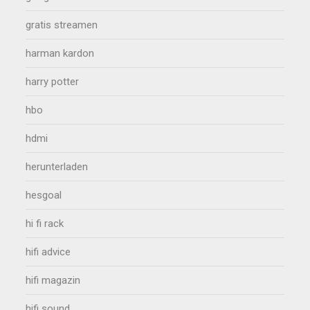
gratis streamen
harman kardon
harry potter
hbo
hdmi
herunterladen
hesgoal
hi fi rack
hifi advice
hifi magazin
hifi sound