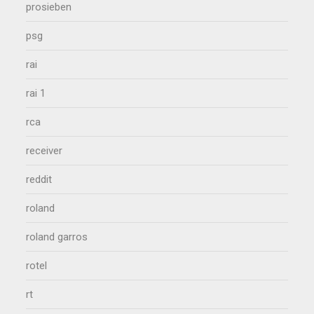
prosieben
psg
rai
rai 1
rca
receiver
reddit
roland
roland garros
rotel
rt