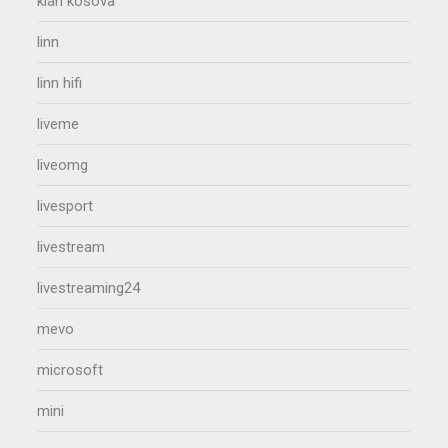
klan kosova
linn
linn hifi
liveme
liveomg
livesport
livestream
livestreaming24
mevo
microsoft
mini