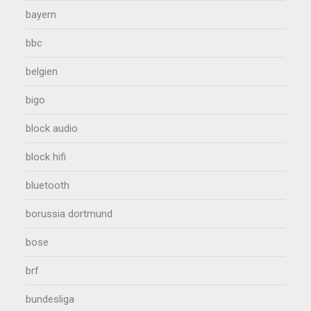
bayern
bbc
belgien
bigo
block audio
block hifi
bluetooth
borussia dortmund
bose
brf
bundesliga