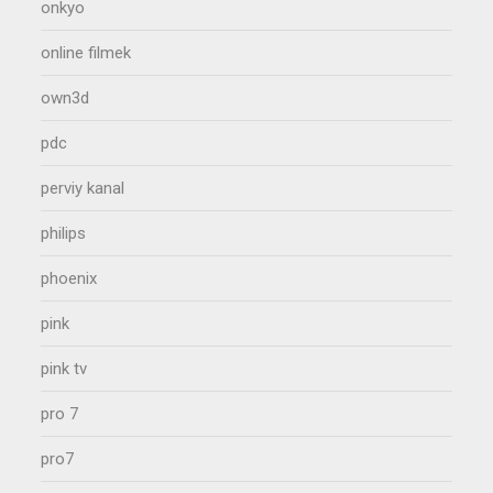
onkyo
online filmek
own3d
pdc
perviy kanal
philips
phoenix
pink
pink tv
pro 7
pro7