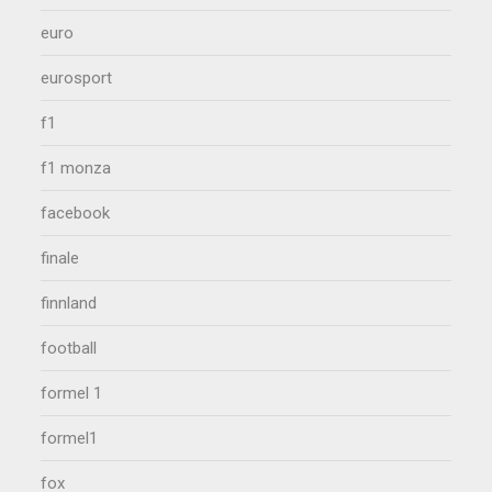
euro
eurosport
f1
f1 monza
facebook
finale
finnland
football
formel 1
formel1
fox