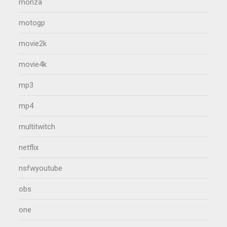
monza
motogp
movie2k
movie4k
mp3
mp4
multitwitch
netflix
nsfwyoutube
obs
one