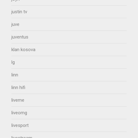
justin tv
juve
juventus
klan kosova
lg
linn
linn hifi
liveme
liveomg
livesport
livestream