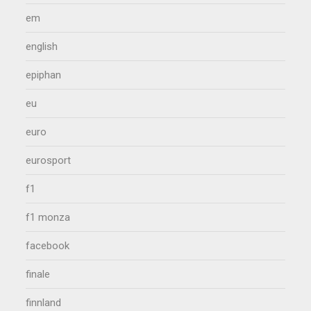
em
english
epiphan
eu
euro
eurosport
f1
f1 monza
facebook
finale
finnland