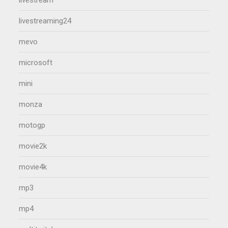
livestreaming24
mevo
microsoft
mini
monza
motogp
movie2k
movie4k
mp3
mp4