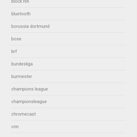
block hifi
bluetooth
borussia dortmund
bose
brf
bundesliga
burmester
champions league
championsleague
chromecast
cnn