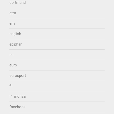
dortmund
dtm
em
english
epiphan
eu
euro
eurosport
f1
f1 monza
facebook