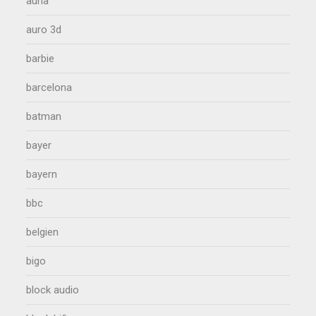
auna
auro 3d
barbie
barcelona
batman
bayer
bayern
bbc
belgien
bigo
block audio