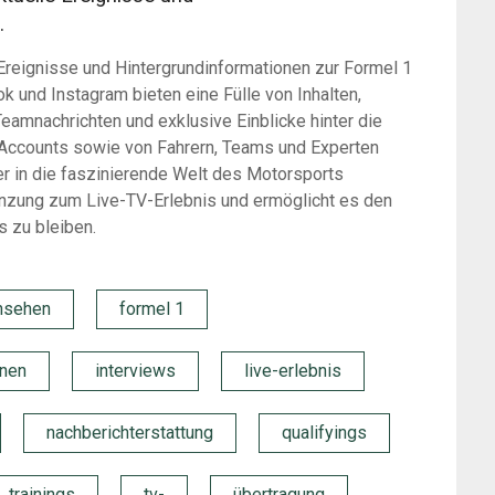
.
 Ereignisse und Hintergrundinformationen zur Formel 1
k und Instagram bieten eine Fülle von Inhalten,
eamnachrichten und exklusive Einblicke hinter die
1-Accounts sowie von Fahrern, Teams und Experten
er in die faszinierende Welt des Motorsports
gänzung zum Live-TV-Erlebnis und ermöglicht es den
 zu bleiben.
nsehen
formel 1
onen
interviews
live-erlebnis
nachberichterstattung
qualifyings
trainings
tv-
übertragung