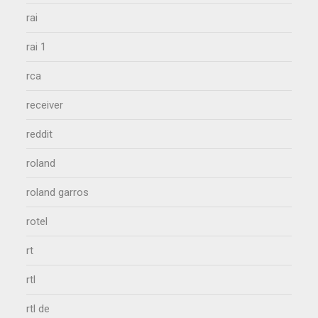
rai
rai 1
rca
receiver
reddit
roland
roland garros
rotel
rt
rtl
rtl de