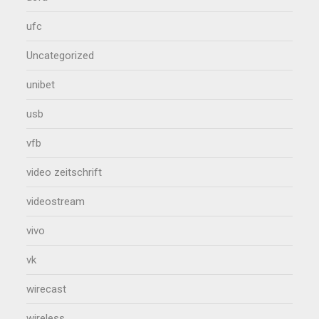
ufc
Uncategorized
unibet
usb
vfb
video zeitschrift
videostream
vivo
vk
wirecast
wireless