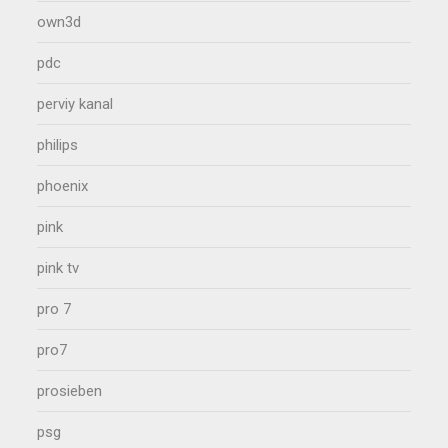
own3d
pdc
perviy kanal
philips
phoenix
pink
pink tv
pro 7
pro7
prosieben
psg