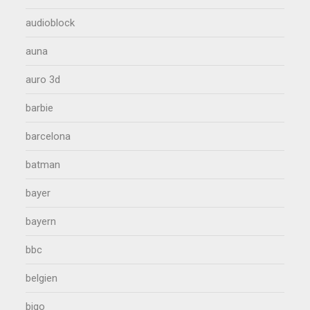
audioblock
auna
auro 3d
barbie
barcelona
batman
bayer
bayern
bbc
belgien
bigo