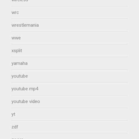
wrc
wrestlemania
wwe
xsplit
yamaha
youtube
youtube mp4
youtube video
yt
zdf