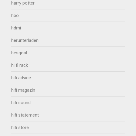
harry potter
hbo
hdmi
herunterladen
hesgoal
hi fi rack
hifi advice
hifi magazin
hifi sound
hifi statement
hifi store