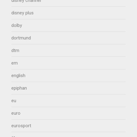
disney channel
disney plus
dolby
dortmund
dtm
em
english
epiphan
eu
euro
eurosport