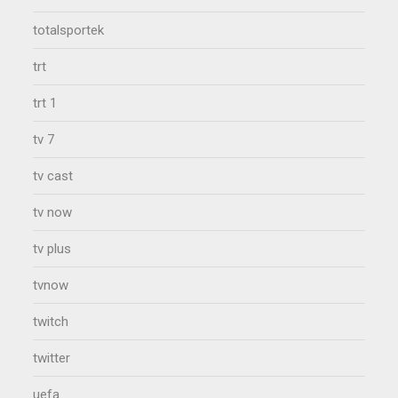
totalsportek
trt
trt 1
tv 7
tv cast
tv now
tv plus
tvnow
twitch
twitter
uefa