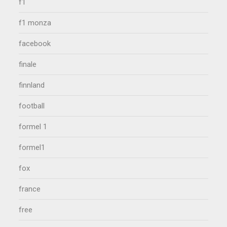
f1
f1 monza
facebook
finale
finnland
football
formel 1
formel1
fox
france
free