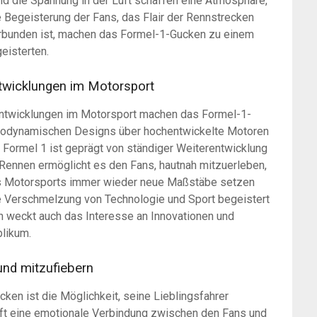
nd die Spannung in der Luft schaffen eine Atmosphäre,
e Begeisterung der Fans, das Flair der Rennstrecken
verbunden ist, machen das Formel-1-Gucken zu einem
eisterten.
ntwicklungen im Motorsport
 Entwicklungen im Motorsport machen das Formel-1-
aerodynamischen Designs über hochentwickelte Motoren
er Formel 1 ist geprägt von ständiger Weiterentwicklung
 Rennen ermöglicht es den Fans, hautnah mitzuerleben,
es Motorsports immer wieder neue Maßstäbe setzen
e Verschmelzung von Technologie und Sport begeistert
rn weckt auch das Interesse an Innovationen und
likum.
und mitzufiebern
ken ist die Möglichkeit, seine Lieblingsfahrer
fft eine emotionale Verbindung zwischen den Fans und