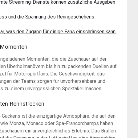
mmte Streaming-Dienste können zusätzliche Ausgaben
luss und die Spannung des Renngeschehens
bar, was den Zugang für einige Fans einschränken kann.
n Momenten
ongeladenen Momenten, die die Zuschauer auf der
en Überholmanövern bis hin zu packenden Duellen auf
zel für Motorsportfans. Die Geschwindigkeit, das
dungen der Teams sorgen für unvorhersehbare und
is zu einem unvergesslichen Spektakel machen.
mten Rennstrecken
Guckens ist die einzigartige Atmosphäre, die auf den
en wie Monza, Monaco oder Spa-Francorchamps haben
uschauern ein unvergleichliches Erlebnis. Das Brüllen