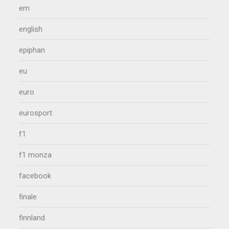
em
english
epiphan
eu
euro
eurosport
f1
f1 monza
facebook
finale
finnland