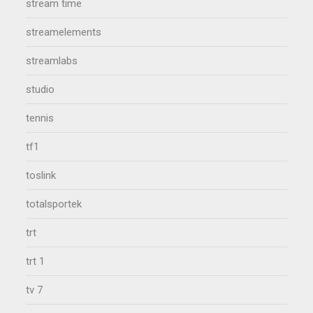
stream time
streamelements
streamlabs
studio
tennis
tf1
toslink
totalsportek
trt
trt 1
tv 7