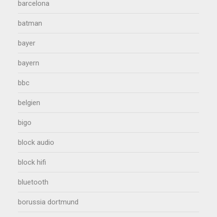
barcelona
batman
bayer
bayern
bbc
belgien
bigo
block audio
block hifi
bluetooth
borussia dortmund