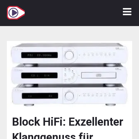
Zum
Inhalt
springen
Block HiFi: Exzellenter
Klanggenuss für