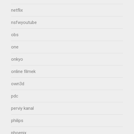
netflix
nsfwyoutube
obs
one
onkyo
online filmek
own3d
pdc
perviy kanal
philips
phoenix