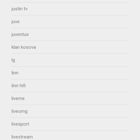
justin tv
juve
juventus
klan kosova
lg
linn
linn hifi
liveme
liveomg
livesport
livestream