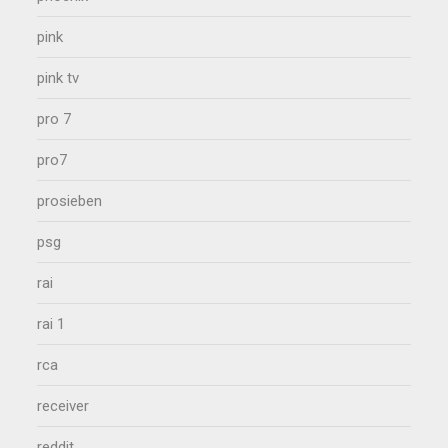
pink
pink tv
pro 7
pro7
prosieben
psg
rai
rai 1
rca
receiver
reddit