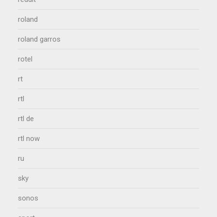
roland
roland garros
rotel
rt
rtl
rtl de
rtl now
ru
sky
sonos