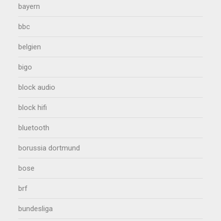
bayern
bbc
belgien
bigo
block audio
block hifi
bluetooth
borussia dortmund
bose
brf
bundesliga