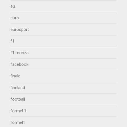
eu
euro
eurosport
f1
f1 monza
facebook
finale
finnland
football
formel 1
formel1