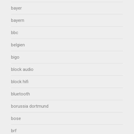
bayer
bayern
bbc
belgien
bigo
block audio
block hifi
bluetooth
borussia dortmund
bose
brf