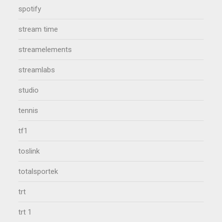
spotify
stream time
streamelements
streamlabs
studio
tennis
tf1
toslink
totalsportek
trt
trt 1