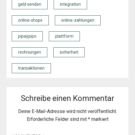
geld senden
integration
online-shops
online-zahlungen
pipaypipo
plattform
rechnungen
sicherheit
transaktionen
Schreibe einen Kommentar
Deine E-Mail-Adresse wird nicht veröffentlicht.
Erforderliche Felder sind mit
*
markiert