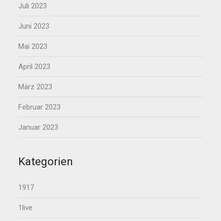
Juli 2023
Juni 2023
Mai 2023
April 2023
März 2023
Februar 2023
Januar 2023
Kategorien
1917
1live