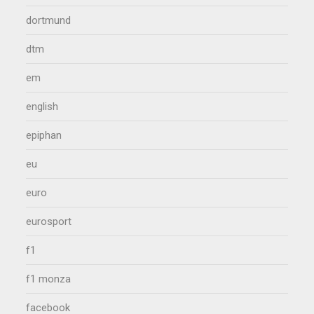
dortmund
dtm
em
english
epiphan
eu
euro
eurosport
f1
f1 monza
facebook