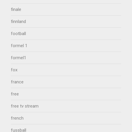
finale
finnland
football
formel 1
formel1
fox
france
free
free tv stream
french
fussball