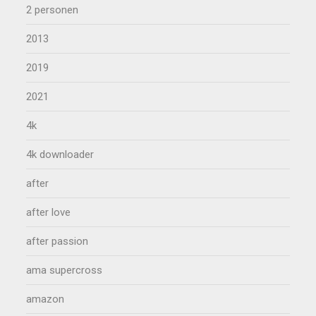
2 personen
2013
2019
2021
4k
4k downloader
after
after love
after passion
ama supercross
amazon