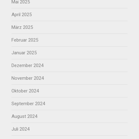
Mai 2025
April 2025
März 2025
Februar 2025
Januar 2025
Dezember 2024
November 2024
Oktober 2024
September 2024
August 2024
Juli 2024