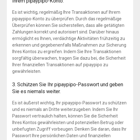
Ihrem pipaypipo-Konto.
Es ist wichtig, regelmäßig Ihre Transaktionen auf Ihrem
pipaypipo-Konto zu überprüfen. Durch das regelmäßige
Überprüfen können Sie sicherstellen, dass alle getätigten
Zahlungen korrekt und autorisiert sind. Darüber hinaus
ermöglicht es Ihnen, verdächtige Aktivitäten frühzeitig zu
erkennen und gegebenenfalls Maßnahmen zur Sicherung
Ihres Kontos zu ergreifen. Indem Sie Ihre Transaktionen
sorgfältig überwachen, tragen Sie dazu bei, die Sicherheit
Ihrer finanziellen Transaktionen auf pipaypipo zu
gewährleisten.
3. Schützen Sie Ihr pipaypipo-Passwort und geben
Sie es niemals weiter.
Es ist äußerst wichtig, Ihr pipaypipo-Passwort zu schützen
und es niemals an Dritte weiterzugeben. Indem Sie Ihr
Passwort vertraulich halten, können Sie die Sicherheit
Ihres Kontos gewährleisten und potenziellen Betrug oder
unbefugten Zugriff vorbeugen. Denken Sie daran, dass Ihr
Passwort Ihre persönlichen Daten und finanziellen