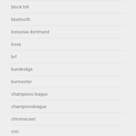
block hifi
bluetooth
borussia dortmund
bose
brf
bundesliga
burmester
champions league
championsleague
chromecast
cnn