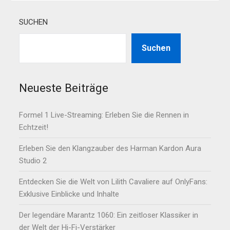
SUCHEN
Suchen
Neueste Beiträge
Formel 1 Live-Streaming: Erleben Sie die Rennen in
Echtzeit!
Erleben Sie den Klangzauber des Harman Kardon Aura
Studio 2
Entdecken Sie die Welt von Lilith Cavaliere auf OnlyFans:
Exklusive Einblicke und Inhalte
Der legendäre Marantz 1060: Ein zeitloser Klassiker in
der Welt der Hi-Fi-Verstärker