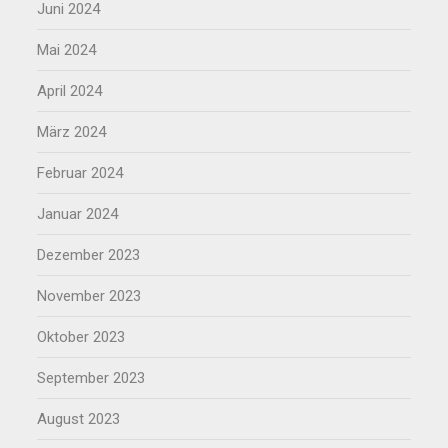
Juni 2024
Mai 2024
April 2024
März 2024
Februar 2024
Januar 2024
Dezember 2023
November 2023
Oktober 2023
September 2023
August 2023