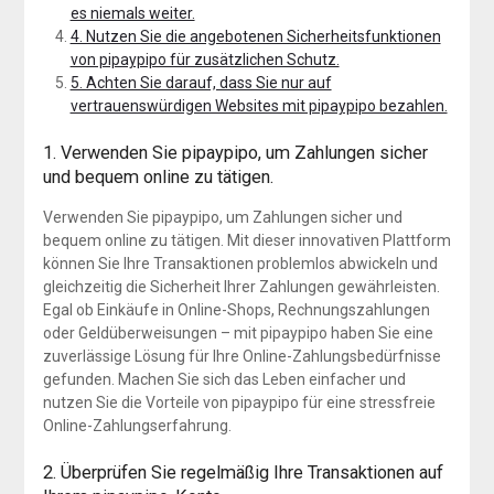
es niemals weiter.
4. Nutzen Sie die angebotenen Sicherheitsfunktionen
von pipaypipo für zusätzlichen Schutz.
5. Achten Sie darauf, dass Sie nur auf
vertrauenswürdigen Websites mit pipaypipo bezahlen.
1. Verwenden Sie pipaypipo, um Zahlungen sicher
und bequem online zu tätigen.
Verwenden Sie pipaypipo, um Zahlungen sicher und
bequem online zu tätigen. Mit dieser innovativen Plattform
können Sie Ihre Transaktionen problemlos abwickeln und
gleichzeitig die Sicherheit Ihrer Zahlungen gewährleisten.
Egal ob Einkäufe in Online-Shops, Rechnungszahlungen
oder Geldüberweisungen – mit pipaypipo haben Sie eine
zuverlässige Lösung für Ihre Online-Zahlungsbedürfnisse
gefunden. Machen Sie sich das Leben einfacher und
nutzen Sie die Vorteile von pipaypipo für eine stressfreie
Online-Zahlungserfahrung.
2. Überprüfen Sie regelmäßig Ihre Transaktionen auf