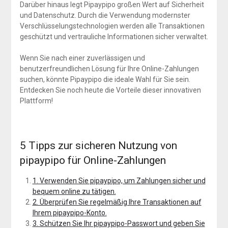
Darüber hinaus legt Pipaypipo großen Wert auf Sicherheit
und Datenschutz. Durch die Verwendung modernster
Verschlüsselungstechnologien werden alle Transaktionen
geschützt und vertrauliche Informationen sicher verwaltet.
Wenn Sie nach einer zuverlässigen und
benutzerfreundlichen Lösung für Ihre Online-Zahlungen
suchen, könnte Pipaypipo die ideale Wahl für Sie sein.
Entdecken Sie noch heute die Vorteile dieser innovativen
Plattform!
5 Tipps zur sicheren Nutzung von
pipaypipo für Online-Zahlungen
1. Verwenden Sie pipaypipo, um Zahlungen sicher und
bequem online zu tätigen.
2. Überprüfen Sie regelmäßig Ihre Transaktionen auf
Ihrem pipaypipo-Konto.
3. Schützen Sie Ihr pipaypipo-Passwort und geben Sie