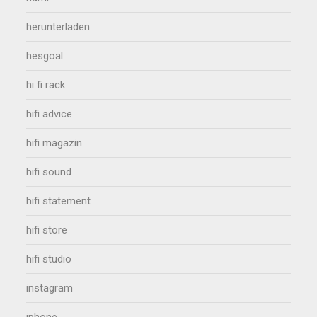
herunterladen
hesgoal
hi fi rack
hifi advice
hifi magazin
hifi sound
hifi statement
hifi store
hifi studio
instagram
iphone