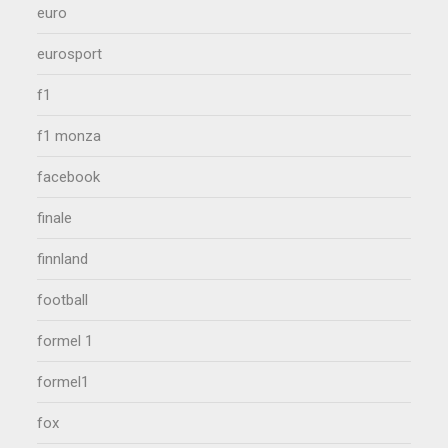
euro
eurosport
f1
f1 monza
facebook
finale
finnland
football
formel 1
formel1
fox