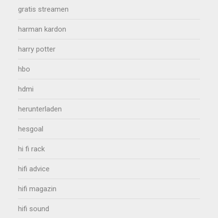
gratis streamen
harman kardon
harry potter
hbo
hdmi
herunterladen
hesgoal
hi fi rack
hifi advice
hifi magazin
hifi sound