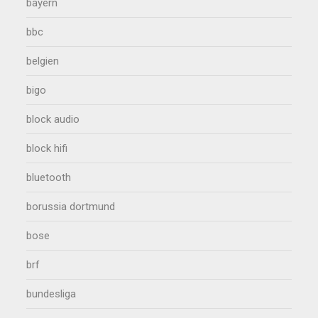
bayern
bbc
belgien
bigo
block audio
block hifi
bluetooth
borussia dortmund
bose
brf
bundesliga