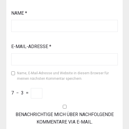
NAME
*
E-MAIL-ADRESSE
*
Name, E-Mail-Adresse und Website in diesem Browser für
meinen nächsten Kommentar speichern.
7
−
3
=
BENACHRICHTIGE MICH ÜBER NACHFOLGENDE
KOMMENTARE VIA E-MAIL.