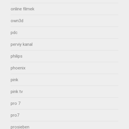
online filmek
own3d
pdc
perviy kanal
philips
phoenix
pink
pink tv
pro 7
pro7
prosieben