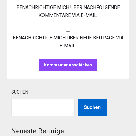
BENACHRICHTIGE MICH ÜBER NACHFOLGENDE
KOMMENTARE VIA E-MAIL.
BENACHRICHTIGE MICH ÜBER NEUE BEITRÄGE VIA
E-MAIL.
SUCHEN
Suchen
Neueste Beiträge