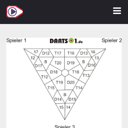
Zum
Inhalt
springen