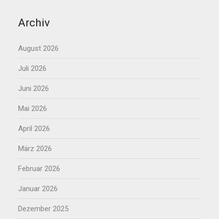
Archiv
August 2026
Juli 2026
Juni 2026
Mai 2026
April 2026
März 2026
Februar 2026
Januar 2026
Dezember 2025