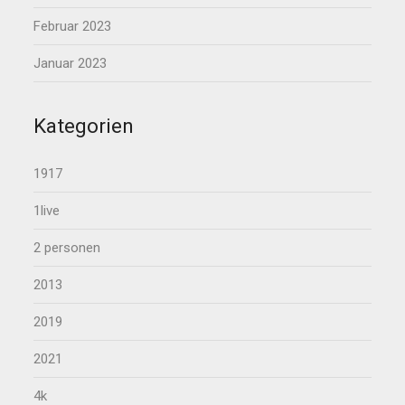
Februar 2023
Januar 2023
Kategorien
1917
1live
2 personen
2013
2019
2021
4k