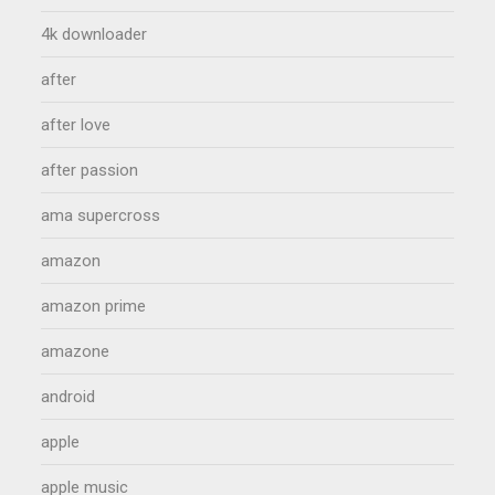
4k downloader
after
after love
after passion
ama supercross
amazon
amazon prime
amazone
android
apple
apple music