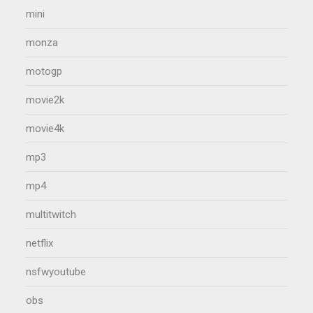
mini
monza
motogp
movie2k
movie4k
mp3
mp4
multitwitch
netflix
nsfwyoutube
obs