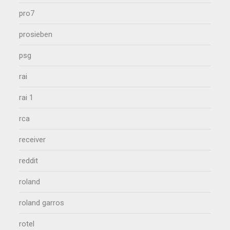
pro7
prosieben
psg
rai
rai 1
rca
receiver
reddit
roland
roland garros
rotel