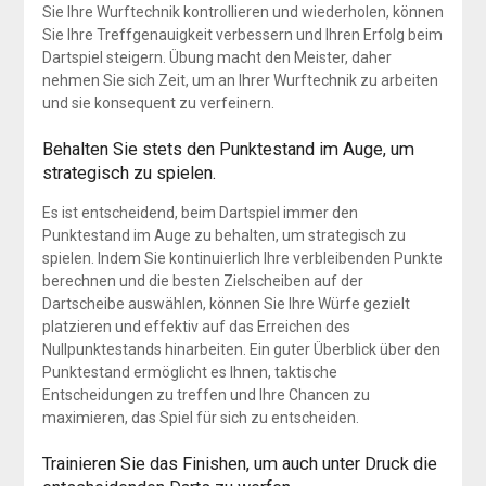
Sie Ihre Wurftechnik kontrollieren und wiederholen, können
Sie Ihre Treffgenauigkeit verbessern und Ihren Erfolg beim
Dartspiel steigern. Übung macht den Meister, daher
nehmen Sie sich Zeit, um an Ihrer Wurftechnik zu arbeiten
und sie konsequent zu verfeinern.
Behalten Sie stets den Punktestand im Auge, um
strategisch zu spielen.
Es ist entscheidend, beim Dartspiel immer den
Punktestand im Auge zu behalten, um strategisch zu
spielen. Indem Sie kontinuierlich Ihre verbleibenden Punkte
berechnen und die besten Zielscheiben auf der
Dartscheibe auswählen, können Sie Ihre Würfe gezielt
platzieren und effektiv auf das Erreichen des
Nullpunktestands hinarbeiten. Ein guter Überblick über den
Punktestand ermöglicht es Ihnen, taktische
Entscheidungen zu treffen und Ihre Chancen zu
maximieren, das Spiel für sich zu entscheiden.
Trainieren Sie das Finishen, um auch unter Druck die