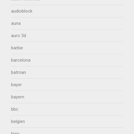
audioblock
auna
auro 3d
barbie
barcelona
batman
bayer
bayern
bbc
belgien
bigo