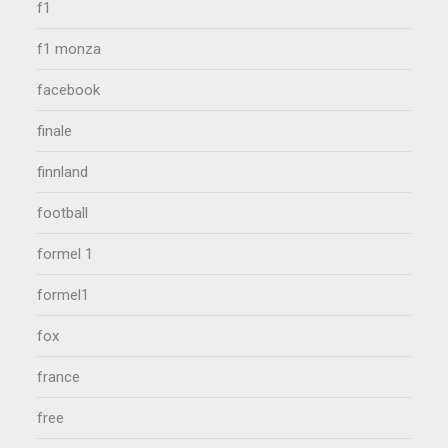
f1
f1 monza
facebook
finale
finnland
football
formel 1
formel1
fox
france
free