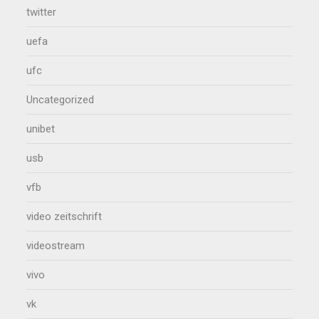
twitter
uefa
ufc
Uncategorized
unibet
usb
vfb
video zeitschrift
videostream
vivo
vk