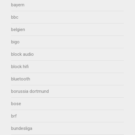
bayern
bbc
belgien
bigo
block audio
block hifi
bluetooth
borussia dortmund
bose
brf
bundesliga