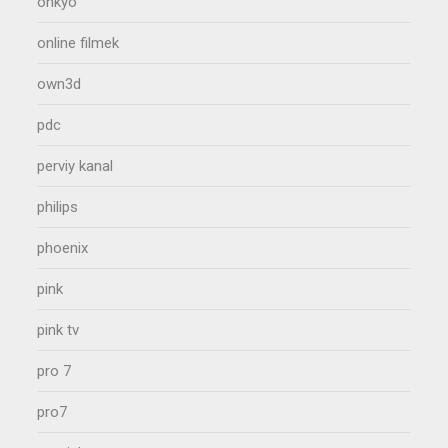
onkyo
online filmek
own3d
pdc
perviy kanal
philips
phoenix
pink
pink tv
pro 7
pro7