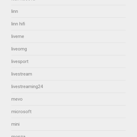
linn
linn hifi
liveme
liveomg
livesport
livestream
livestreaming24
mevo
microsoft
mini
monza