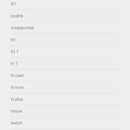
tf1
toslink
totalsportek
trt
trt 1
tv 7
tv cast
tv now
tv plus
tvnow
twitch