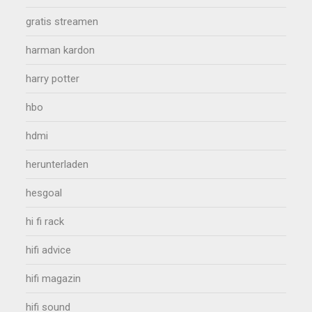
gratis streamen
harman kardon
harry potter
hbo
hdmi
herunterladen
hesgoal
hi fi rack
hifi advice
hifi magazin
hifi sound