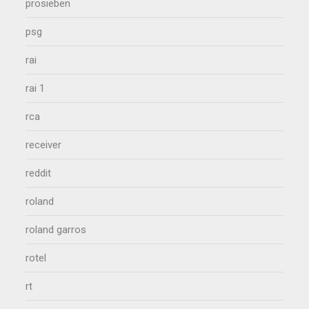
prosieben
psg
rai
rai 1
rca
receiver
reddit
roland
roland garros
rotel
rt