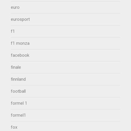
euro
eurosport
f1
f1 monza
facebook
finale
finnland
football
formel 1
formel1
fox