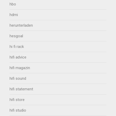
hbo
hdmi
herunterladen
hesgoal
hi fi rack
hifi advice
hifi magazin
hifi sound
hifi statement
hifi store
hifi studio