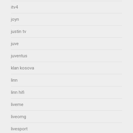
itv4
joyn
justin tv
juve
juventus
klan kosova
linn
linn hifi
liveme
liveomg
livesport