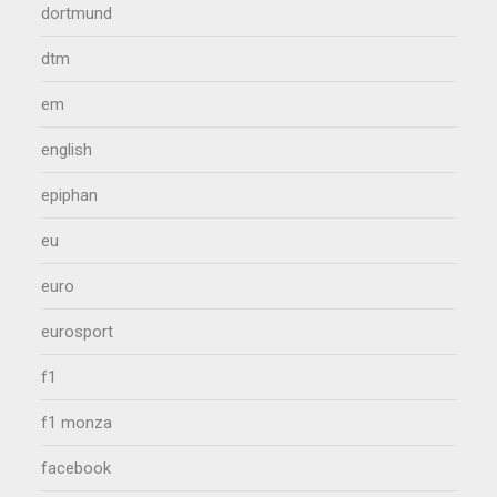
dortmund
dtm
em
english
epiphan
eu
euro
eurosport
f1
f1 monza
facebook