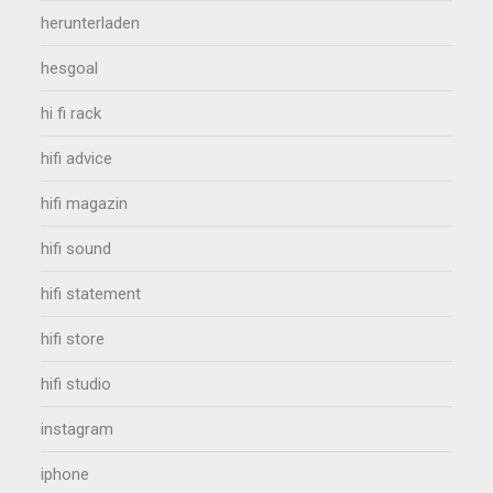
herunterladen
hesgoal
hi fi rack
hifi advice
hifi magazin
hifi sound
hifi statement
hifi store
hifi studio
instagram
iphone