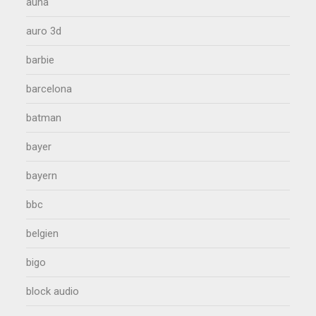
auna
auro 3d
barbie
barcelona
batman
bayer
bayern
bbc
belgien
bigo
block audio