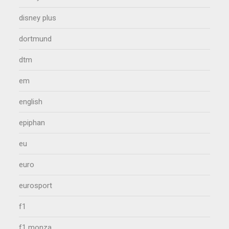
disney plus
dortmund
dtm
em
english
epiphan
eu
euro
eurosport
f1
f1 monza