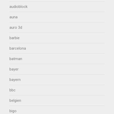
audioblock
auna
auro 3d
barbie
barcelona
batman
bayer
bayern
bbc
belgien
bigo