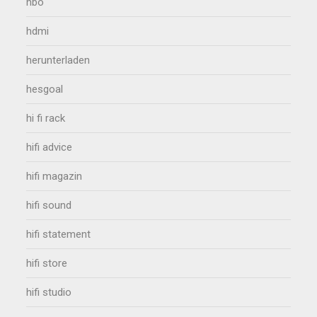
hbo
hdmi
herunterladen
hesgoal
hi fi rack
hifi advice
hifi magazin
hifi sound
hifi statement
hifi store
hifi studio