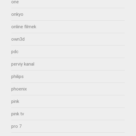
one
onkyo
online filmek
own3d
pdc
perviy kanal
philips
phoenix
pink
pink tv
pro 7