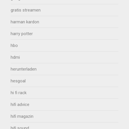
gratis streamen
harman kardon
harry potter
hbo
hdmi
herunterladen
hesgoal
hi fi rack
hifi advice
hifi magazin
hifi sound