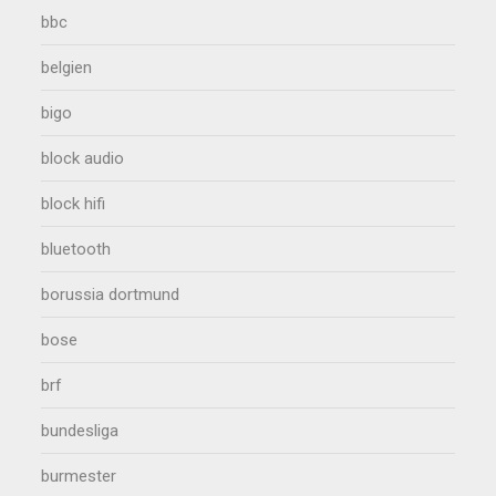
bbc
belgien
bigo
block audio
block hifi
bluetooth
borussia dortmund
bose
brf
bundesliga
burmester