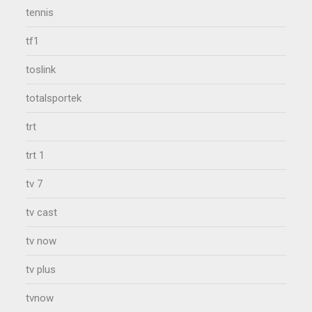
tennis
tf1
toslink
totalsportek
trt
trt 1
tv 7
tv cast
tv now
tv plus
tvnow