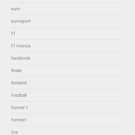
euro
eurosport
f1
f1 monza
facebook
finale
finnland
football
formel 1
formel1
fox