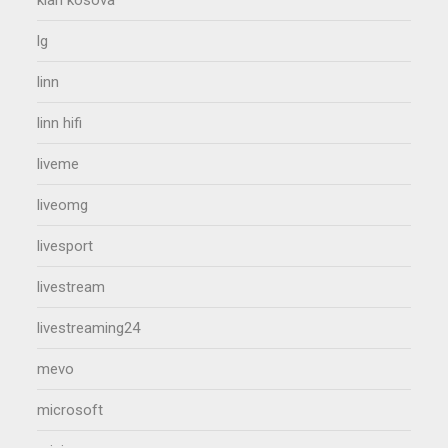
klan kosova
lg
linn
linn hifi
liveme
liveomg
livesport
livestream
livestreaming24
mevo
microsoft