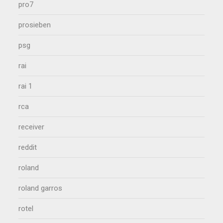
pro7
prosieben
psg
rai
rai 1
rca
receiver
reddit
roland
roland garros
rotel