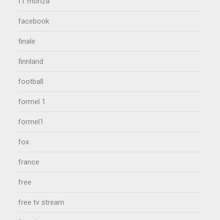
f1 monza
facebook
finale
finnland
football
formel 1
formel1
fox
france
free
free tv stream