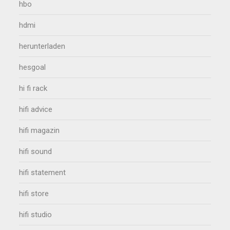
hbo
hdmi
herunterladen
hesgoal
hi fi rack
hifi advice
hifi magazin
hifi sound
hifi statement
hifi store
hifi studio