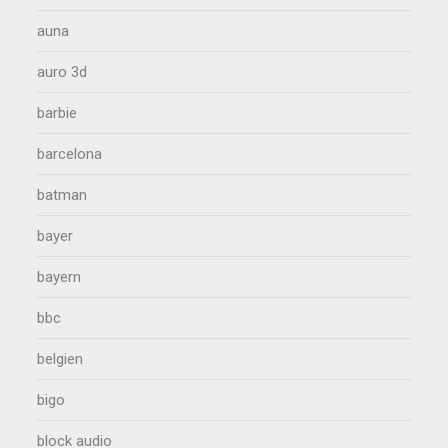
auna
auro 3d
barbie
barcelona
batman
bayer
bayern
bbc
belgien
bigo
block audio