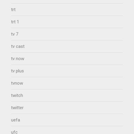
trt
trt 1
tv 7
tv cast
tv now
tv plus
tvnow
twitch
twitter
uefa
ufc