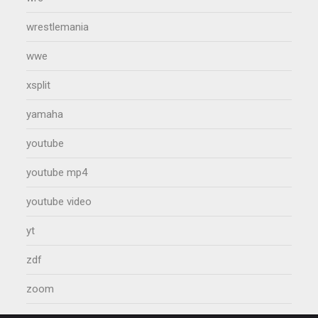
wrestlemania
wwe
xsplit
yamaha
youtube
youtube mp4
youtube video
yt
zdf
zoom