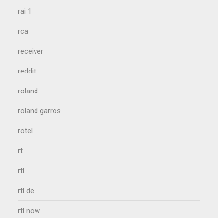
rai 1
rca
receiver
reddit
roland
roland garros
rotel
rt
rtl
rtl de
rtl now