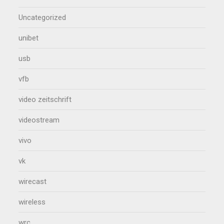
Uncategorized
unibet
usb
vfb
video zeitschrift
videostream
vivo
vk
wirecast
wireless
wrc