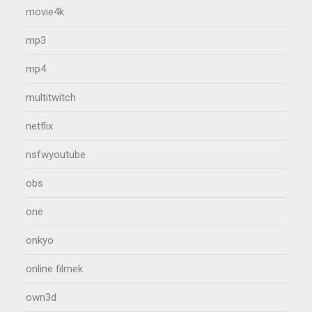
movie4k
mp3
mp4
multitwitch
netflix
nsfwyoutube
obs
one
onkyo
online filmek
own3d