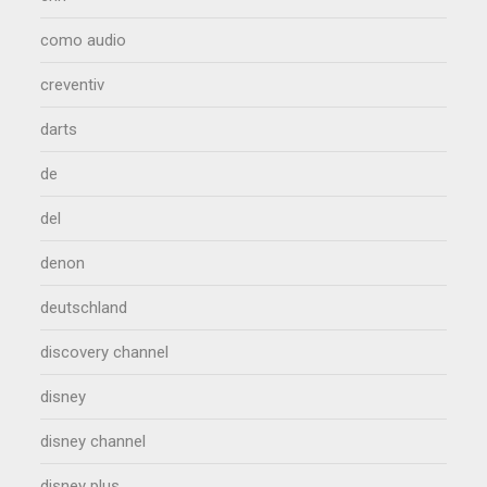
como audio
creventiv
darts
de
del
denon
deutschland
discovery channel
disney
disney channel
disney plus