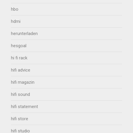
hbo
hdmi
herunterladen
hesgoal
hi fi rack
hifi advice
hifi magazin
hifi sound
hifi statement
hifi store
hifi studio