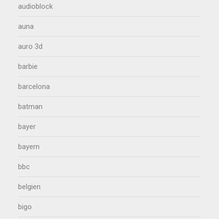
audioblock
auna
auro 3d
barbie
barcelona
batman
bayer
bayern
bbc
belgien
bigo