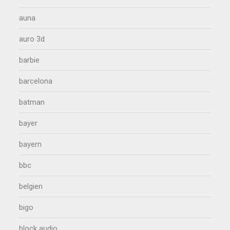
auna
auro 3d
barbie
barcelona
batman
bayer
bayern
bbc
belgien
bigo
block audio