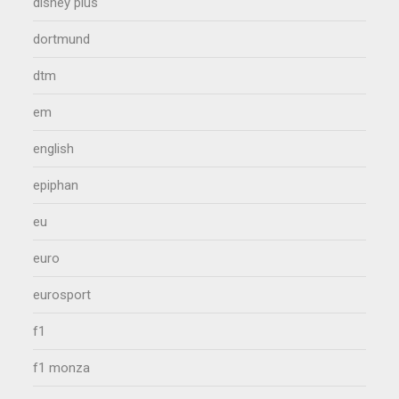
disney plus
dortmund
dtm
em
english
epiphan
eu
euro
eurosport
f1
f1 monza