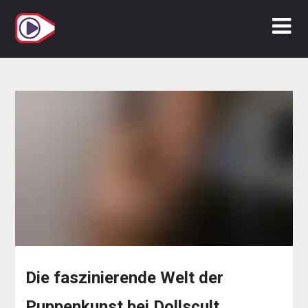
Zum
Inhalt
springen
Die faszinierende Welt der
Puppenkunst bei Dollscult