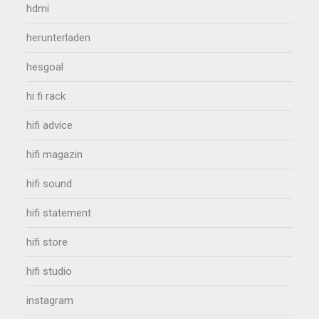
hdmi
herunterladen
hesgoal
hi fi rack
hifi advice
hifi magazin
hifi sound
hifi statement
hifi store
hifi studio
instagram