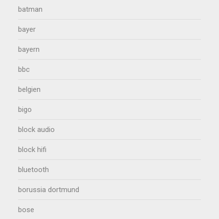
batman
bayer
bayern
bbc
belgien
bigo
block audio
block hifi
bluetooth
borussia dortmund
bose