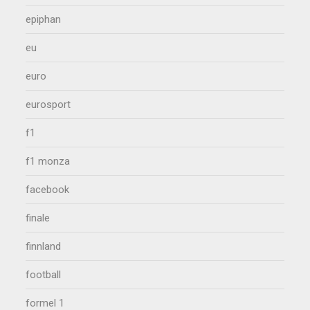
epiphan
eu
euro
eurosport
f1
f1 monza
facebook
finale
finnland
football
formel 1