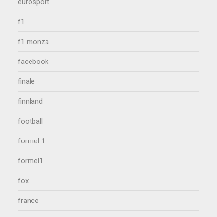
eurosport
f1
f1 monza
facebook
finale
finnland
football
formel 1
formel1
fox
france