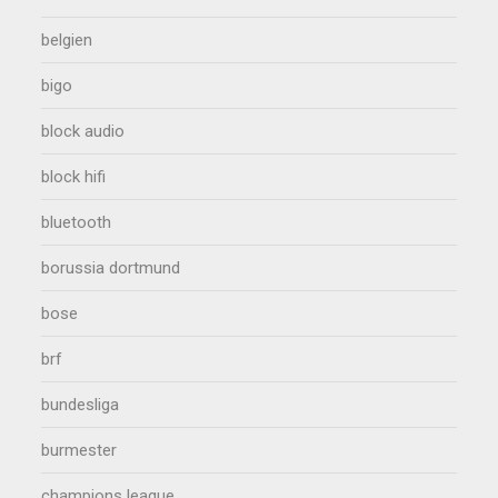
belgien
bigo
block audio
block hifi
bluetooth
borussia dortmund
bose
brf
bundesliga
burmester
champions league