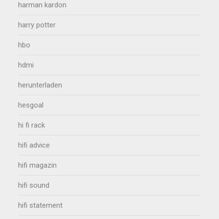
harman kardon
harry potter
hbo
hdmi
herunterladen
hesgoal
hi fi rack
hifi advice
hifi magazin
hifi sound
hifi statement