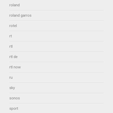
roland
roland garros
rotel
rt
rtl
rtl de
rtl now
ru
sky
sonos
sport