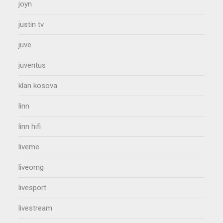
joyn
justin tv
juve
juventus
klan kosova
linn
linn hifi
liveme
liveomg
livesport
livestream