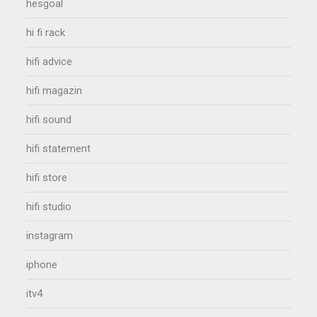
hesgoal
hi fi rack
hifi advice
hifi magazin
hifi sound
hifi statement
hifi store
hifi studio
instagram
iphone
itv4