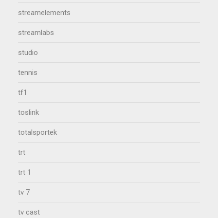
streamelements
streamlabs
studio
tennis
tf1
toslink
totalsportek
trt
trt 1
tv 7
tv cast