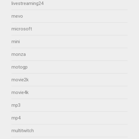
livestreaming24
mevo
microsoft
mini
monza
motogp
movie2k
movie4k
mp3
mp4
multitwitch