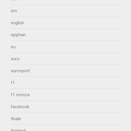
em
english
epiphan
eu
euro
eurosport
f1
f1 monza
facebook
finale
finnland