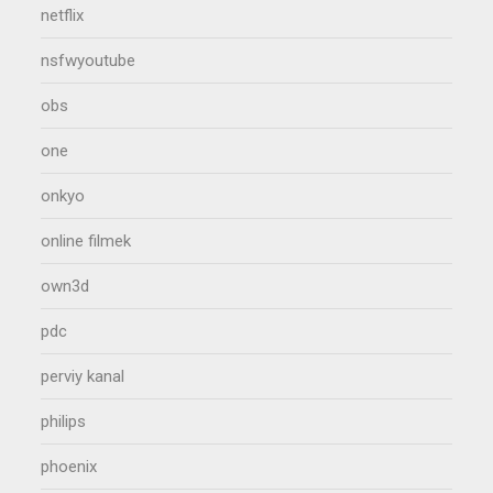
netflix
nsfwyoutube
obs
one
onkyo
online filmek
own3d
pdc
perviy kanal
philips
phoenix