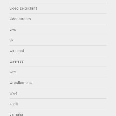
video zeitschrift
videostream
vivo
vk
wirecast
wireless
wrc
wrestlemania
wwe
xsplit
yamaha