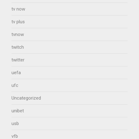
tv now
tv plus
tvnow
twitch
twitter
uefa
ufc
Uncategorized
unibet
usb
vfb