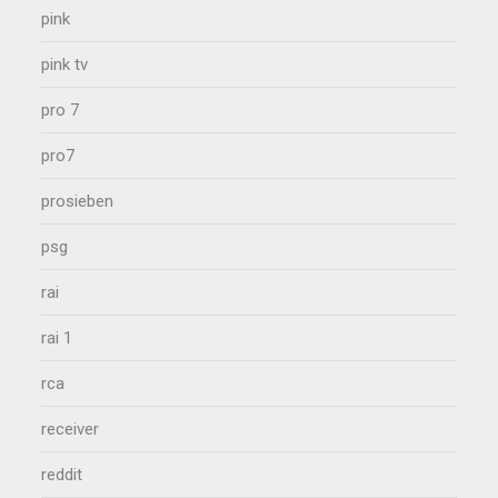
pink
pink tv
pro 7
pro7
prosieben
psg
rai
rai 1
rca
receiver
reddit