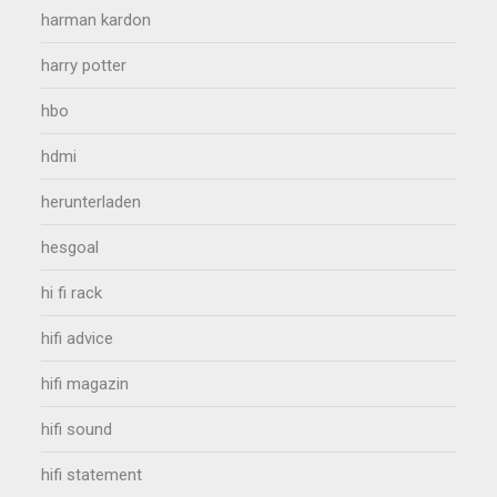
harman kardon
harry potter
hbo
hdmi
herunterladen
hesgoal
hi fi rack
hifi advice
hifi magazin
hifi sound
hifi statement