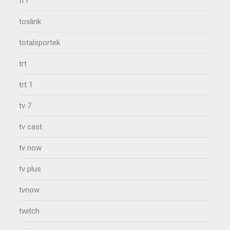
tf1
toslink
totalsportek
trt
trt 1
tv 7
tv cast
tv now
tv plus
tvnow
twitch