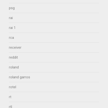
psg
rai
rai 1
rca
receiver
reddit
roland
roland garros
rotel
rt
rtl