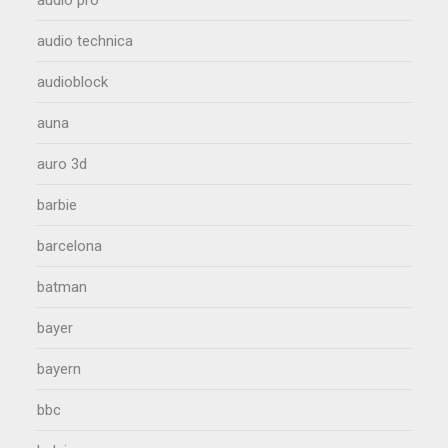
audio pro
audio technica
audioblock
auna
auro 3d
barbie
barcelona
batman
bayer
bayern
bbc