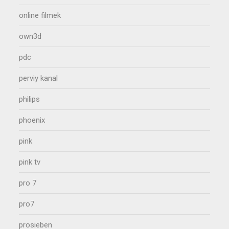
online filmek
own3d
pdc
perviy kanal
philips
phoenix
pink
pink tv
pro 7
pro7
prosieben