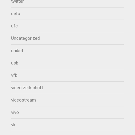
twitter
uefa
ufc
Uncategorized
unibet
usb
vfb
video zeitschrift
videostream
vivo
vk