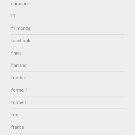
eurosport
f1
f1 monza
facebook
finale
finnland
football
formel 1
formel1
fox
france