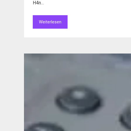
H4n…
Weiterlesen