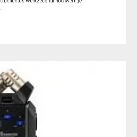
ls beliebtes Werkzeug für hochwertige
m…