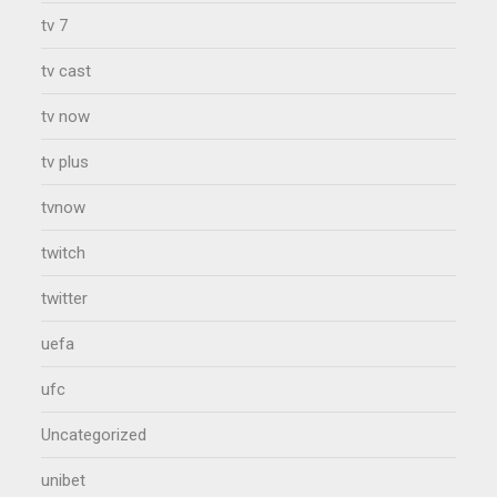
tv 7
tv cast
tv now
tv plus
tvnow
twitch
twitter
uefa
ufc
Uncategorized
unibet