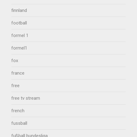
finnland
football
formel 1
formel1
fox
france
free
free tv stream
french
fussball
fußball bundesliga