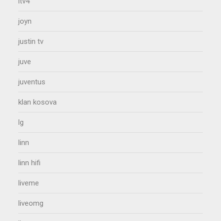
itv4
joyn
justin tv
juve
juventus
klan kosova
lg
linn
linn hifi
liveme
liveomg