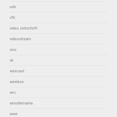
usb
vfb
video zeitschrift
videostream
vivo
vk
wirecast
wireless
wrc
wrestlemania
wwe