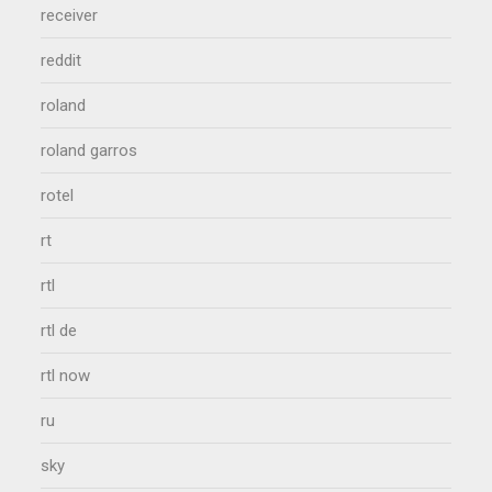
receiver
reddit
roland
roland garros
rotel
rt
rtl
rtl de
rtl now
ru
sky