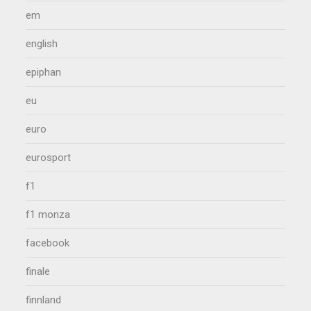
em
english
epiphan
eu
euro
eurosport
f1
f1 monza
facebook
finale
finnland