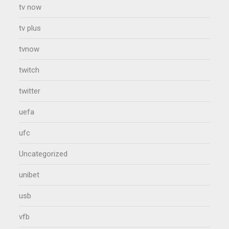
tv now
tv plus
tvnow
twitch
twitter
uefa
ufc
Uncategorized
unibet
usb
vfb