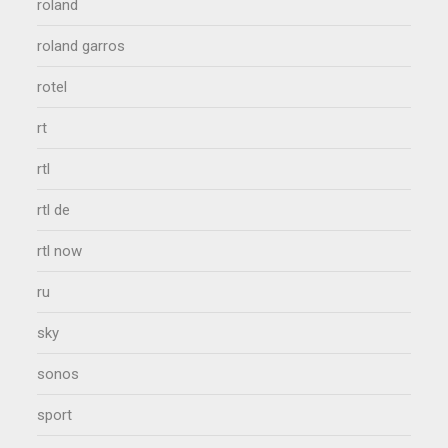
roland
roland garros
rotel
rt
rtl
rtl de
rtl now
ru
sky
sonos
sport