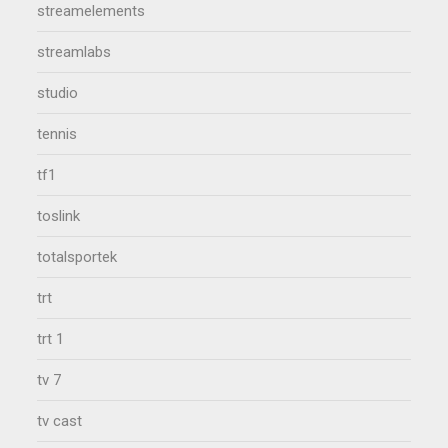
streamelements
streamlabs
studio
tennis
tf1
toslink
totalsportek
trt
trt 1
tv 7
tv cast