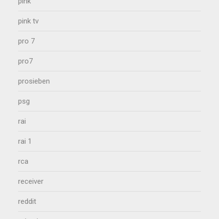
pink
pink tv
pro 7
pro7
prosieben
psg
rai
rai 1
rca
receiver
reddit