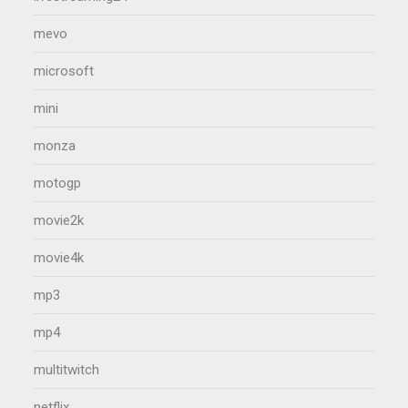
mevo
microsoft
mini
monza
motogp
movie2k
movie4k
mp3
mp4
multitwitch
netflix