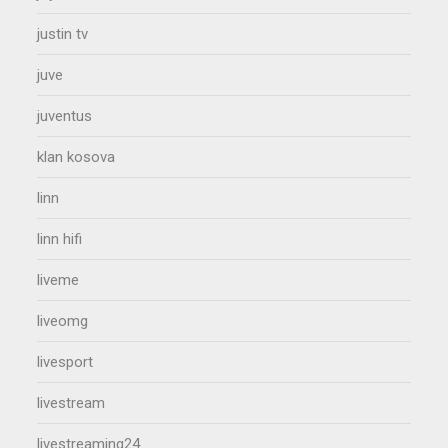
justin tv
juve
juventus
klan kosova
linn
linn hifi
liveme
liveomg
livesport
livestream
livestreaming24