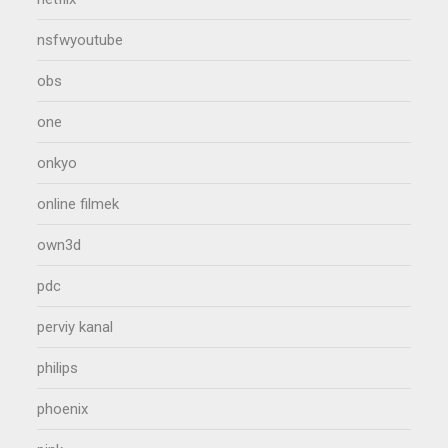
nsfwyoutube
obs
one
onkyo
online filmek
own3d
pdc
perviy kanal
philips
phoenix