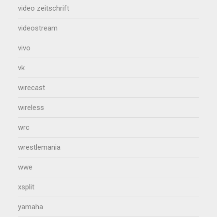
video zeitschrift
videostream
vivo
vk
wirecast
wireless
wrc
wrestlemania
wwe
xsplit
yamaha