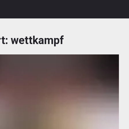
t:
wettkampf