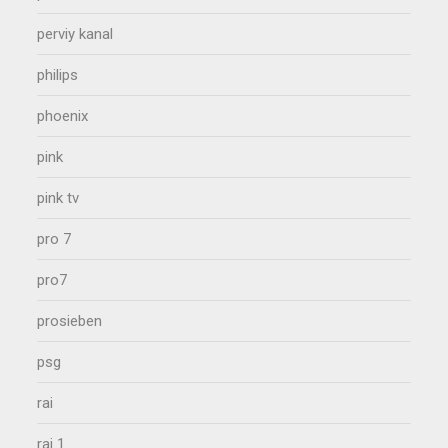
perviy kanal
philips
phoenix
pink
pink tv
pro 7
pro7
prosieben
psg
rai
rai 1