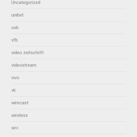
Uncategorized
unibet
usb
vfb
video zeitschrift
videostream
vivo
vk
wirecast
wireless
wrc