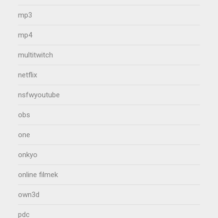
mp3
mp4
multitwitch
netflix
nsfwyoutube
obs
one
onkyo
online filmek
own3d
pdc