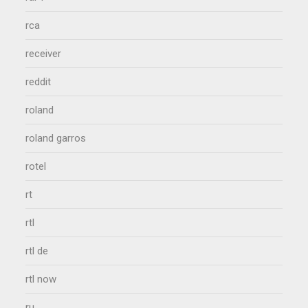
rca
receiver
reddit
roland
roland garros
rotel
rt
rtl
rtl de
rtl now
ru