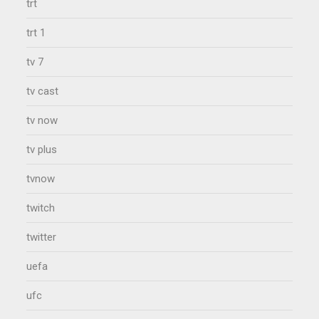
trt
trt 1
tv 7
tv cast
tv now
tv plus
tvnow
twitch
twitter
uefa
ufc