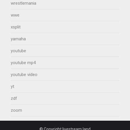
wrestlemania
wwe
xsplit
yamaha
youtube
youtube mp4
youtube video
yt
zdf
zoom
© Copyright livestream.land