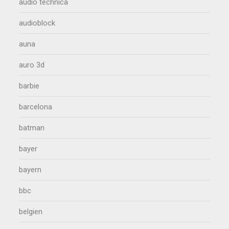
audio technica
audioblock
auna
auro 3d
barbie
barcelona
batman
bayer
bayern
bbc
belgien