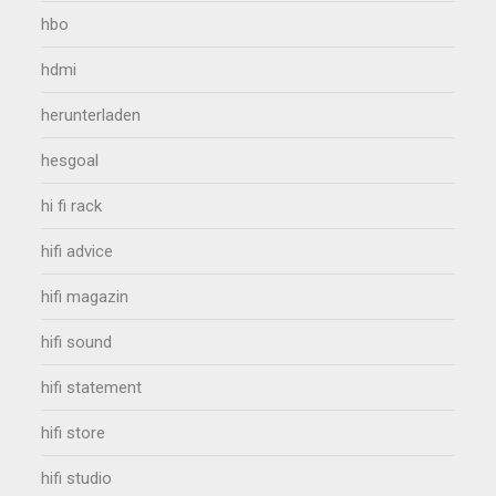
hbo
hdmi
herunterladen
hesgoal
hi fi rack
hifi advice
hifi magazin
hifi sound
hifi statement
hifi store
hifi studio