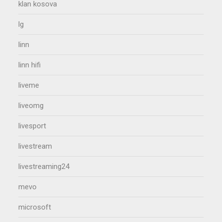
klan kosova
lg
linn
linn hifi
liveme
liveomg
livesport
livestream
livestreaming24
mevo
microsoft