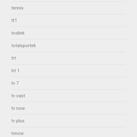
tennis
tf1
toslink
totalsportek
trt
trt 1
tv 7
tv cast
tv now
tv plus
tvnow