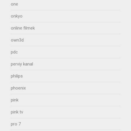
one
onkyo
online filmek
own3d
pdc
perviy kanal
philips
phoenix
pink
pink tv
pro 7