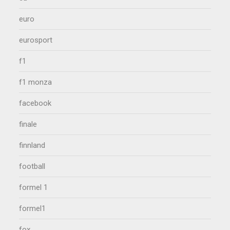
euro
eurosport
f1
f1 monza
facebook
finale
finnland
football
formel 1
formel1
fox