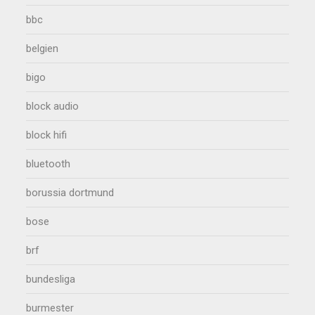
bbc
belgien
bigo
block audio
block hifi
bluetooth
borussia dortmund
bose
brf
bundesliga
burmester