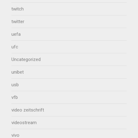
twitch
twitter
uefa
ufc
Uncategorized
unibet
usb
vfb
video zeitschrift
videostream
vivo