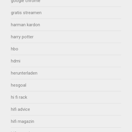
google chrome
gratis streamen
harman kardon
harry potter
hbo
hdmi
herunterladen
hesgoal
hi fi rack
hifi advice
hifi magazin