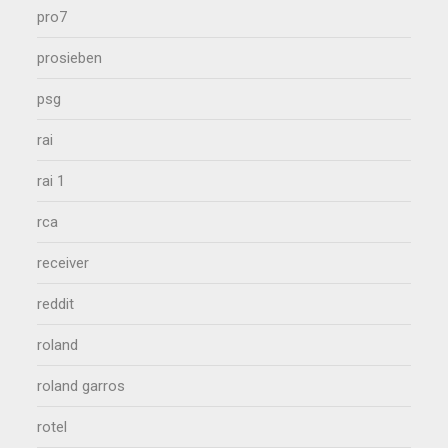
pro7
prosieben
psg
rai
rai 1
rca
receiver
reddit
roland
roland garros
rotel