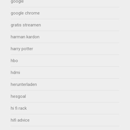
google
google chrome
gratis streamen
harman kardon
harry potter
hbo
hdmi
herunterladen
hesgoal
hi fi rack
hifi advice