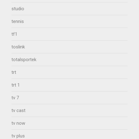
studio
tennis
tf1
toslink
totalsportek
trt
trt 1
tv 7
tv cast
tv now
tv plus