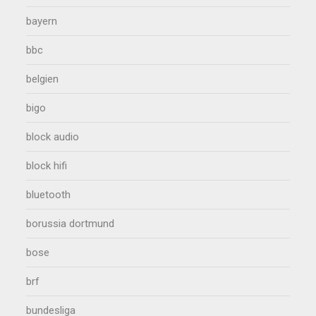
bayern
bbc
belgien
bigo
block audio
block hifi
bluetooth
borussia dortmund
bose
brf
bundesliga