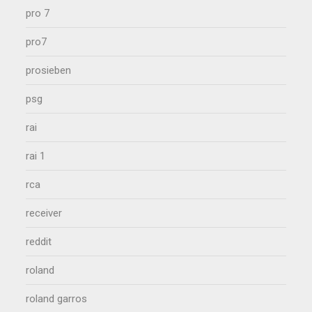
pro 7
pro7
prosieben
psg
rai
rai 1
rca
receiver
reddit
roland
roland garros