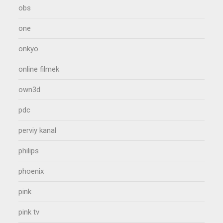
obs
one
onkyo
online filmek
own3d
pdc
perviy kanal
philips
phoenix
pink
pink tv