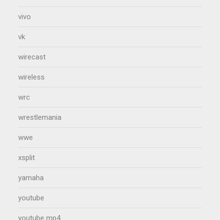
vivo
vk
wirecast
wireless
wrc
wrestlemania
wwe
xsplit
yamaha
youtube
youtube mp4