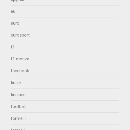
eu
euro
eurosport
f1
f1 monza
facebook
finale
finnland
football
formel 1