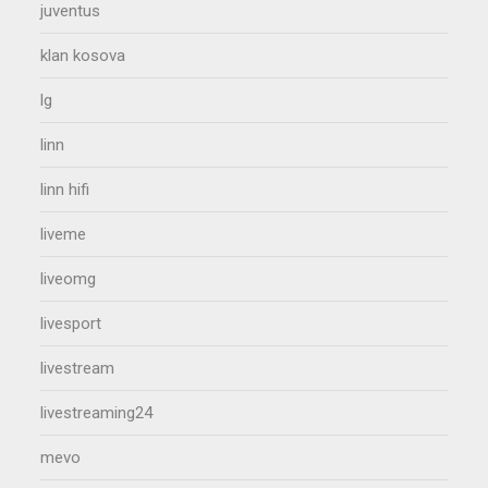
juventus
klan kosova
lg
linn
linn hifi
liveme
liveomg
livesport
livestream
livestreaming24
mevo