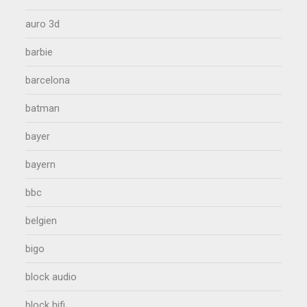
auro 3d
barbie
barcelona
batman
bayer
bayern
bbc
belgien
bigo
block audio
block hifi