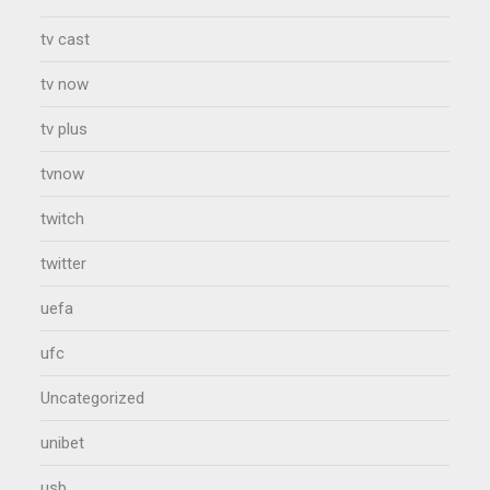
tv cast
tv now
tv plus
tvnow
twitch
twitter
uefa
ufc
Uncategorized
unibet
usb