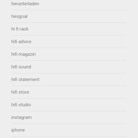
herunterladen
hesgoal
hi fi rack
hifi advice
hifi magazin
hifi sound
hifi statement
hifi store
hifi studio
instagram
iphone