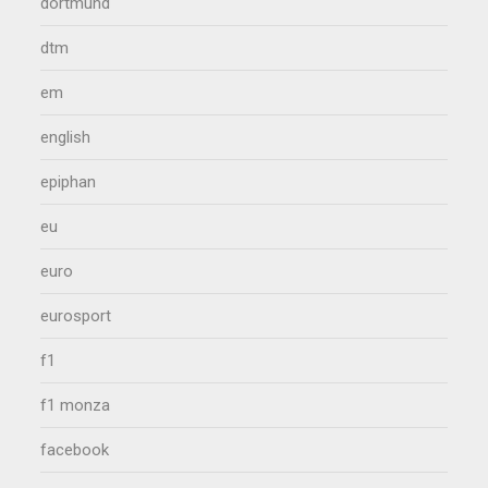
dortmund
dtm
em
english
epiphan
eu
euro
eurosport
f1
f1 monza
facebook