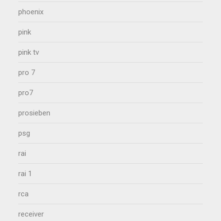
phoenix
pink
pink tv
pro 7
pro7
prosieben
psg
rai
rai 1
rca
receiver