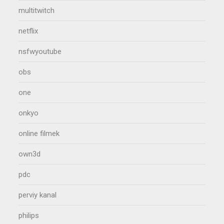
multitwitch
netflix
nsfwyoutube
obs
one
onkyo
online filmek
own3d
pdc
perviy kanal
philips