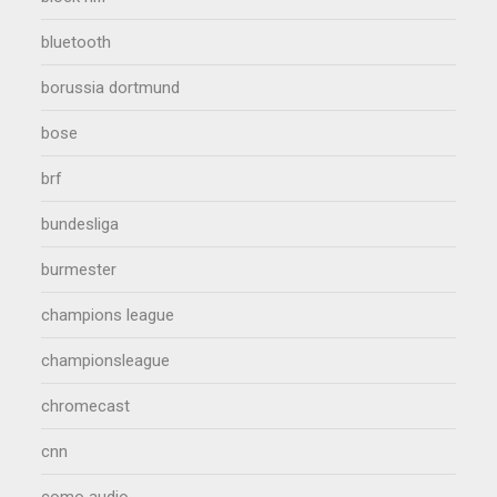
bluetooth
borussia dortmund
bose
brf
bundesliga
burmester
champions league
championsleague
chromecast
cnn
como audio