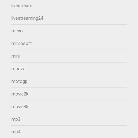
livestream
livestreaming24
mevo
microsoft
mini
monza
motogp
movie2k
movie4k
mp3
mp4