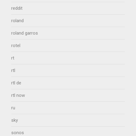
reddit
roland
roland garros
rotel
rt
rtl
rtl de
rtl now
ru
sky
sonos