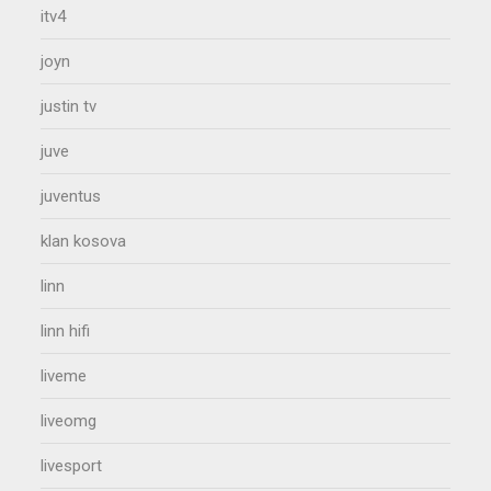
itv4
joyn
justin tv
juve
juventus
klan kosova
linn
linn hifi
liveme
liveomg
livesport