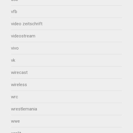
vfb
video zeitschrift
videostream
vivo
vk
wirecast
wireless
wrc
wrestlemania
wwe