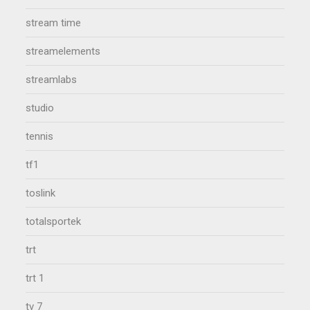
stream time
streamelements
streamlabs
studio
tennis
tf1
toslink
totalsportek
trt
trt 1
tv 7