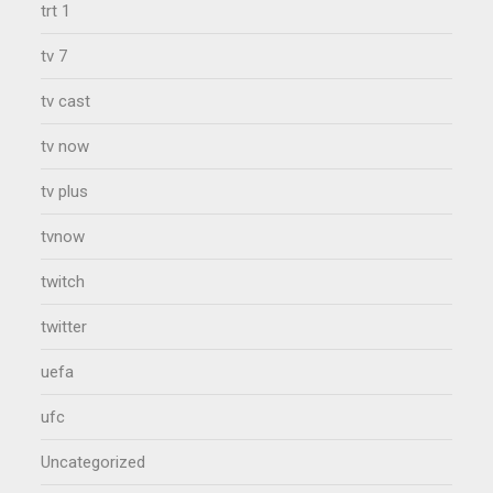
trt 1
tv 7
tv cast
tv now
tv plus
tvnow
twitch
twitter
uefa
ufc
Uncategorized