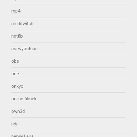
mp4
multitwitch
netflix
nsfwyoutube
obs
one
onkyo
online filmek
own3d
pdc
perviy kanal