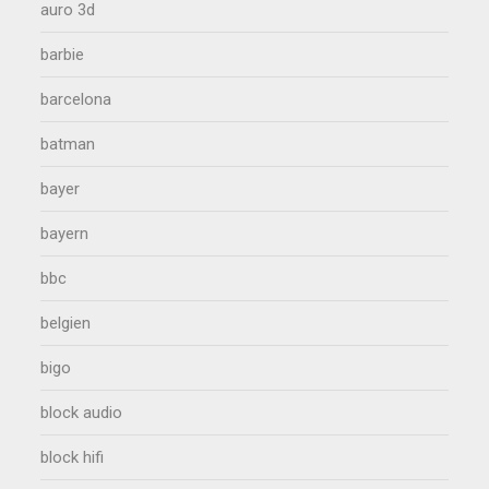
auro 3d
barbie
barcelona
batman
bayer
bayern
bbc
belgien
bigo
block audio
block hifi