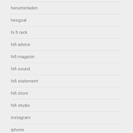
herunterladen
hesgoal
hi fi rack
hifi advice
hifi magazin
hifi sound
hifi statement
hifi store
hifi studio
instagram
iphone