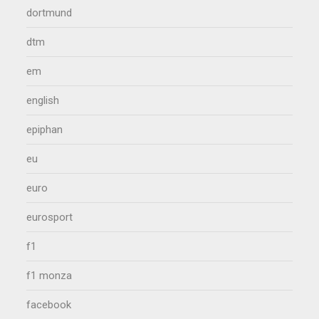
dortmund
dtm
em
english
epiphan
eu
euro
eurosport
f1
f1 monza
facebook