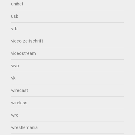
unibet
usb
vfb
video zeitschrift
videostream
vivo
vk
wirecast
wireless
wrc
wrestlemania