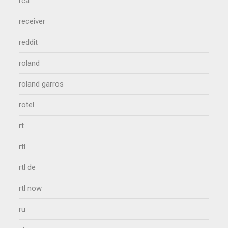
rca
receiver
reddit
roland
roland garros
rotel
rt
rtl
rtl de
rtl now
ru