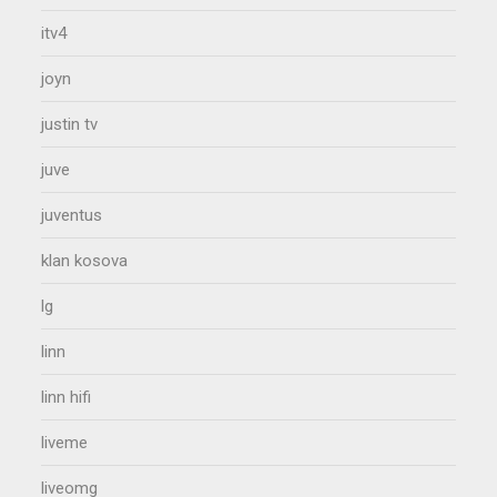
itv4
joyn
justin tv
juve
juventus
klan kosova
lg
linn
linn hifi
liveme
liveomg