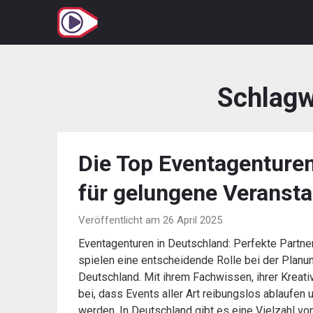
Zum
Inhalt
springen
Schlagw
Die Top Eventagenturen
für gelungene Veranst
Veröffentlicht am 26 April 2025
Eventagenturen in Deutschland: Perfekte Partne
spielen eine entscheidende Rolle bei der Planun
Deutschland. Mit ihrem Fachwissen, ihrer Kreat
bei, dass Events aller Art reibungslos ablaufen
werden. In Deutschland gibt es eine Vielzahl vo