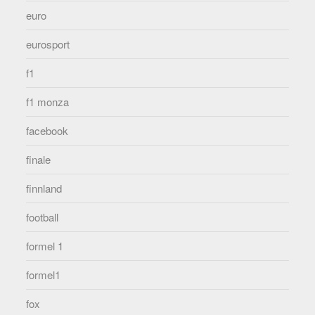
euro
eurosport
f1
f1 monza
facebook
finale
finnland
football
formel 1
formel1
fox