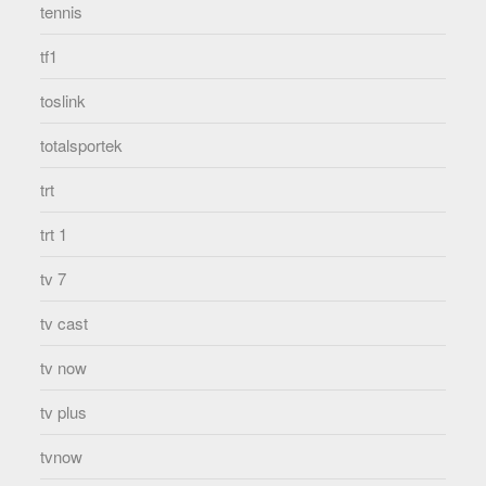
tennis
tf1
toslink
totalsportek
trt
trt 1
tv 7
tv cast
tv now
tv plus
tvnow