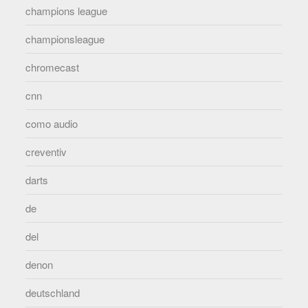
champions league
championsleague
chromecast
cnn
como audio
creventiv
darts
de
del
denon
deutschland