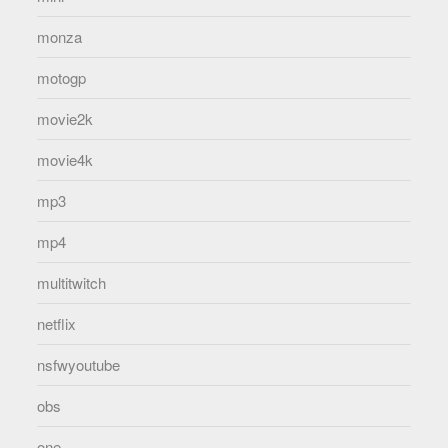
monza
motogp
movie2k
movie4k
mp3
mp4
multitwitch
netflix
nsfwyoutube
obs
one