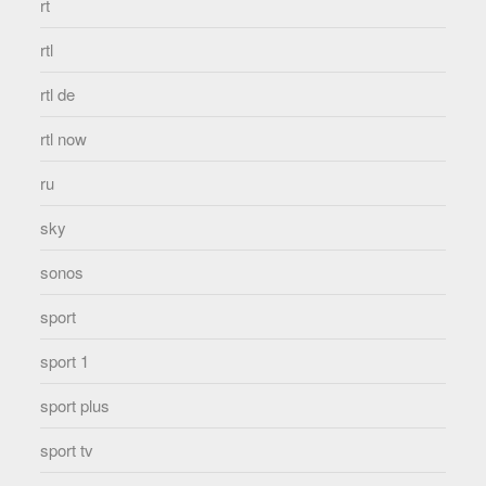
rt
rtl
rtl de
rtl now
ru
sky
sonos
sport
sport 1
sport plus
sport tv