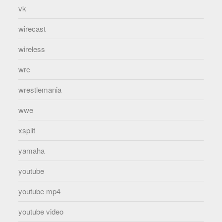
vk
wirecast
wireless
wrc
wrestlemania
wwe
xsplit
yamaha
youtube
youtube mp4
youtube video