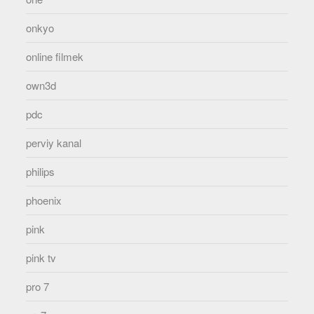
onkyo
online filmek
own3d
pdc
perviy kanal
philips
phoenix
pink
pink tv
pro 7