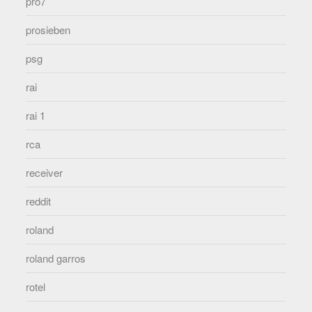
pro7
prosieben
psg
rai
rai 1
rca
receiver
reddit
roland
roland garros
rotel