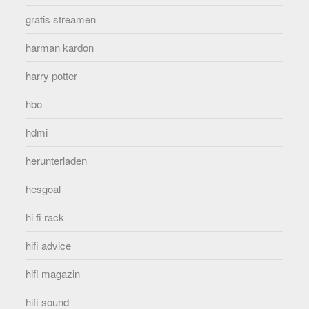
gratis streamen
harman kardon
harry potter
hbo
hdmi
herunterladen
hesgoal
hi fi rack
hifi advice
hifi magazin
hifi sound