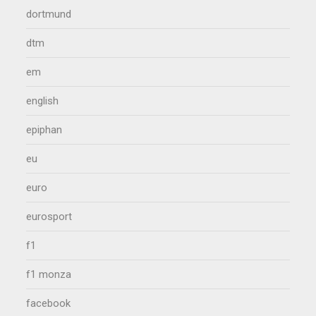
dortmund
dtm
em
english
epiphan
eu
euro
eurosport
f1
f1 monza
facebook