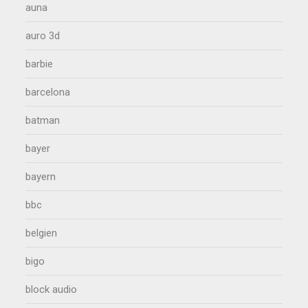
auna
auro 3d
barbie
barcelona
batman
bayer
bayern
bbc
belgien
bigo
block audio