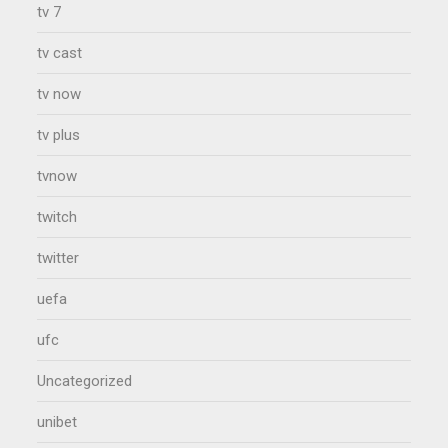
tv 7
tv cast
tv now
tv plus
tvnow
twitch
twitter
uefa
ufc
Uncategorized
unibet