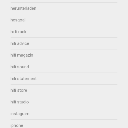
herunterladen
hesgoal
hi fi rack
hifi advice
hifi magazin
hifi sound
hifi statement
hifi store
hifi studio
instagram
iphone