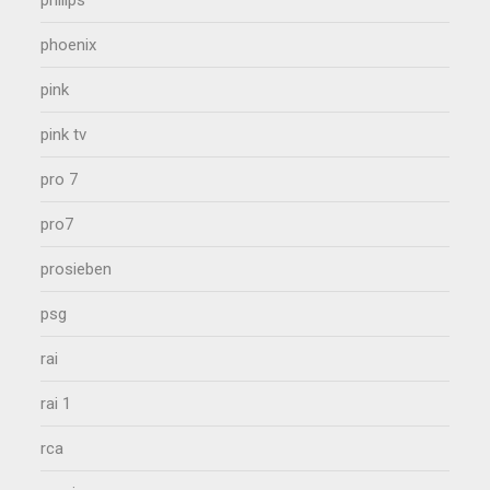
phoenix
pink
pink tv
pro 7
pro7
prosieben
psg
rai
rai 1
rca