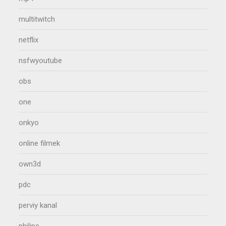
multitwitch
netflix
nsfwyoutube
obs
one
onkyo
online filmek
own3d
pdc
perviy kanal
philips