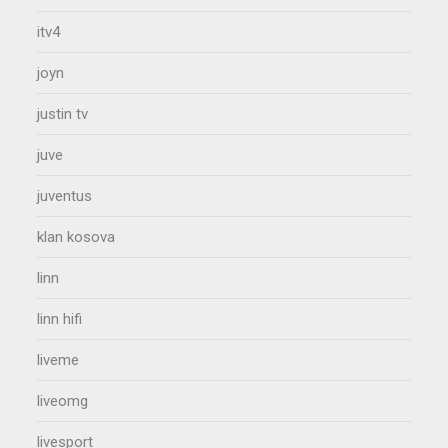
itv4
joyn
justin tv
juve
juventus
klan kosova
linn
linn hifi
liveme
liveomg
livesport