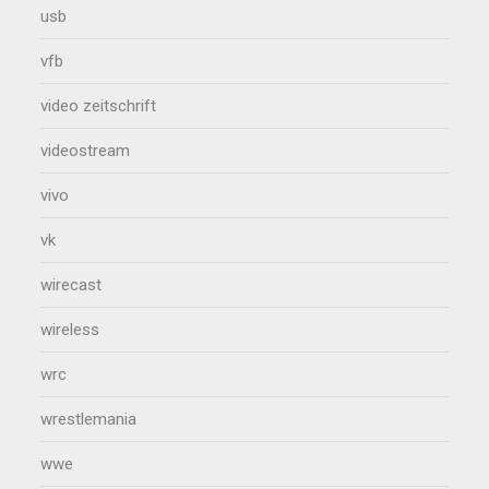
usb
vfb
video zeitschrift
videostream
vivo
vk
wirecast
wireless
wrc
wrestlemania
wwe