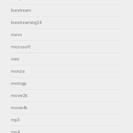
livestream
livestreaming24
mevo
microsoft
mini
monza
motogp
movie2k
movie4k
mp3
mp4