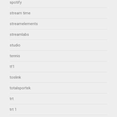
spotify
stream time
streamelements
streamlabs
studio
tennis
tf1
toslink
totalsportek
trt
trt 1