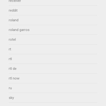
receiver
reddit
roland
roland garros
rotel
rt
rtl
rtl de
rtl now
ru
sky