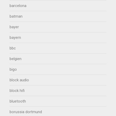
barcelona
batman
bayer
bayern
bbc
belgien
bigo
block audio
block hifi
bluetooth
borussia dortmund