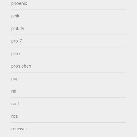
phoenix
pink
pink tv
pro 7
pro7
prosieben
psg
rai
rai 1
rca
receiver