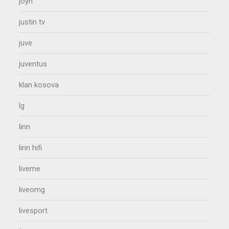
joyn
justin tv
juve
juventus
klan kosova
lg
linn
linn hifi
liveme
liveomg
livesport