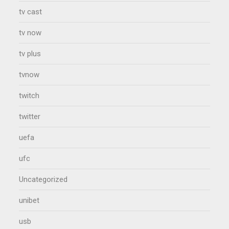
tv cast
tv now
tv plus
tvnow
twitch
twitter
uefa
ufc
Uncategorized
unibet
usb