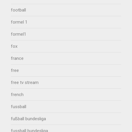
football
formel 1
formel1
fox
france
free
free tv stream
french
fussball
fußball bundesliga
fussball bundesliga