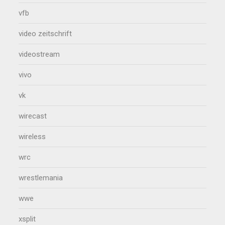
vfb
video zeitschrift
videostream
vivo
vk
wirecast
wireless
wrc
wrestlemania
wwe
xsplit