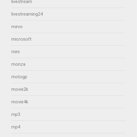
livestream
livestreaming24
mevo
microsoft
mini
monza
motogp
movie2k
movie4k
mp3
mp4