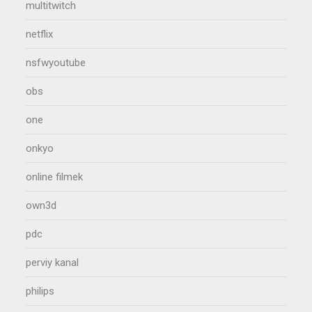
multitwitch
netflix
nsfwyoutube
obs
one
onkyo
online filmek
own3d
pdc
perviy kanal
philips