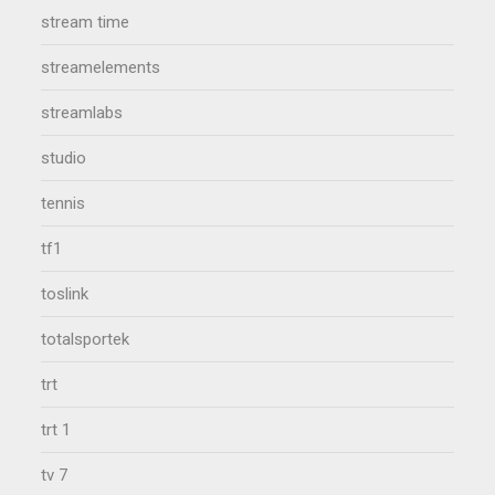
stream time
streamelements
streamlabs
studio
tennis
tf1
toslink
totalsportek
trt
trt 1
tv 7