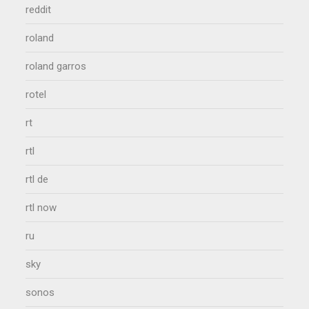
reddit
roland
roland garros
rotel
rt
rtl
rtl de
rtl now
ru
sky
sonos