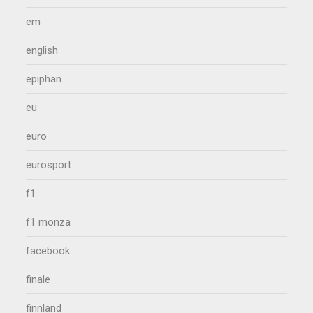
em
english
epiphan
eu
euro
eurosport
f1
f1 monza
facebook
finale
finnland