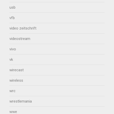
usb
vfb
video zeitschrift
videostream
vivo
vk
wirecast
wireless
wrc
wrestlemania
wwe