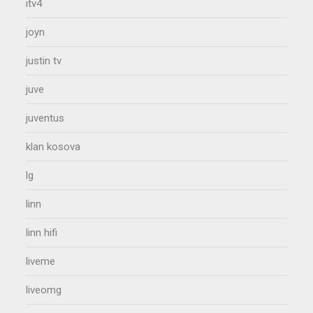
itv4
joyn
justin tv
juve
juventus
klan kosova
lg
linn
linn hifi
liveme
liveomg