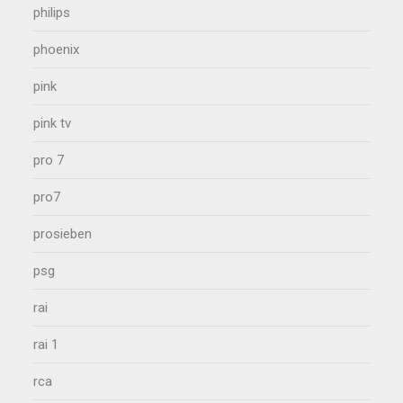
philips
phoenix
pink
pink tv
pro 7
pro7
prosieben
psg
rai
rai 1
rca