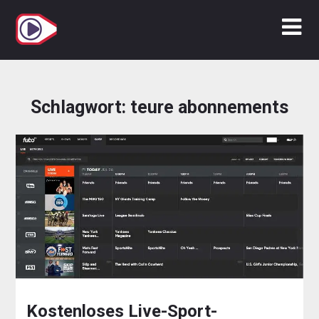
Zum
Inhalt
springen
Schlagwort:
teure abonnements
Kostenloses Live-Sport-