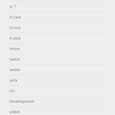
tv 7
tv cast
tv now
tv plus
tvnow
twitch
twitter
uefa
ufc
Uncategorized
unibet