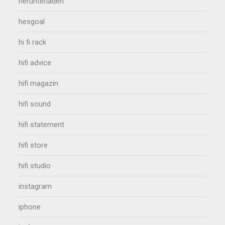
herunterladen
hesgoal
hi fi rack
hifi advice
hifi magazin
hifi sound
hifi statement
hifi store
hifi studio
instagram
iphone