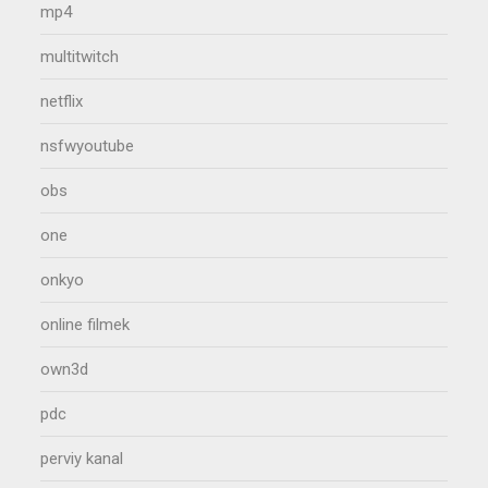
mp4
multitwitch
netflix
nsfwyoutube
obs
one
onkyo
online filmek
own3d
pdc
perviy kanal