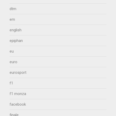
dtm
em
english
epiphan
eu
euro
eurosport
f1
f1 monza
facebook
finale