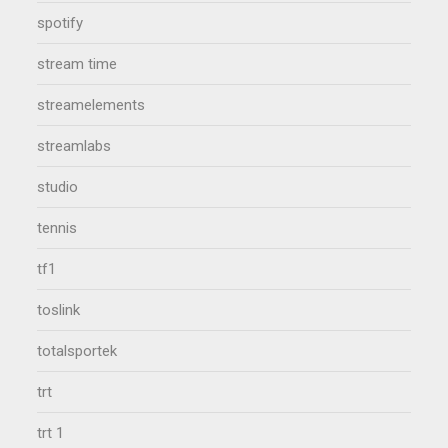
spotify
stream time
streamelements
streamlabs
studio
tennis
tf1
toslink
totalsportek
trt
trt 1