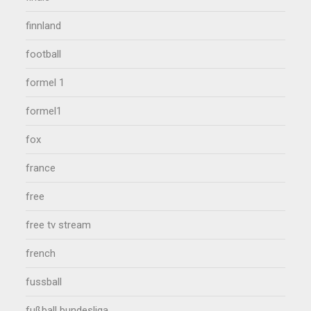
finnland
football
formel 1
formel1
fox
france
free
free tv stream
french
fussball
fußball bundesliga