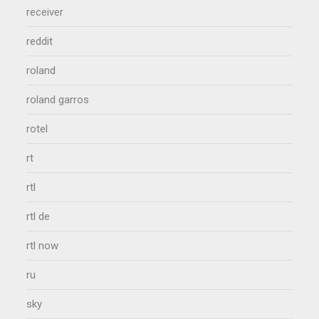
receiver
reddit
roland
roland garros
rotel
rt
rtl
rtl de
rtl now
ru
sky