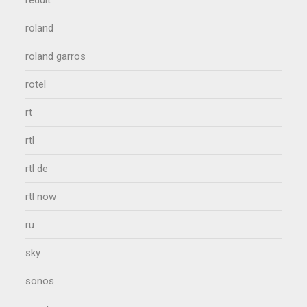
roland
roland garros
rotel
rt
rtl
rtl de
rtl now
ru
sky
sonos