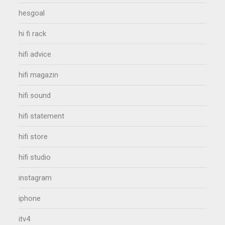
hesgoal
hi fi rack
hifi advice
hifi magazin
hifi sound
hifi statement
hifi store
hifi studio
instagram
iphone
itv4