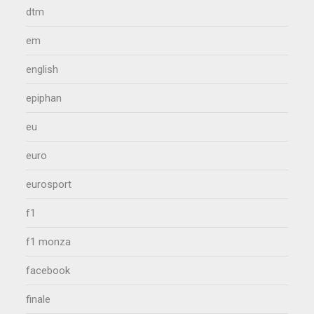
dtm
em
english
epiphan
eu
euro
eurosport
f1
f1 monza
facebook
finale