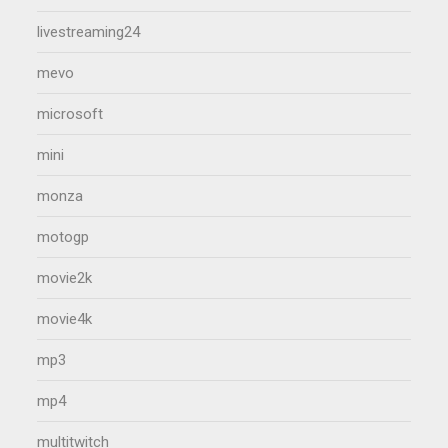
livestreaming24
mevo
microsoft
mini
monza
motogp
movie2k
movie4k
mp3
mp4
multitwitch