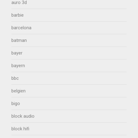
auro 3d
barbie
barcelona
batman
bayer
bayern
bbc
belgien
bigo
block audio
block hifi