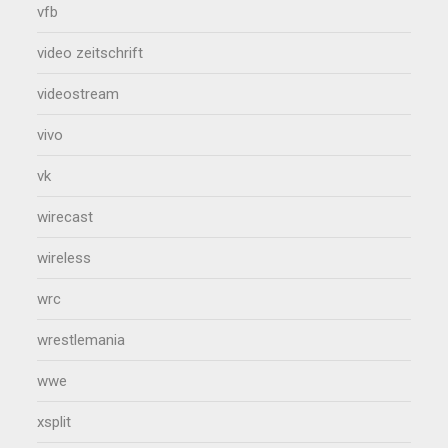
vfb
video zeitschrift
videostream
vivo
vk
wirecast
wireless
wrc
wrestlemania
wwe
xsplit