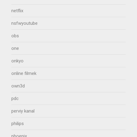
netflix
nsfwyoutube
obs
one
onkyo
online filmek
own3d
pdc
perviy kanal
philips
phoenix