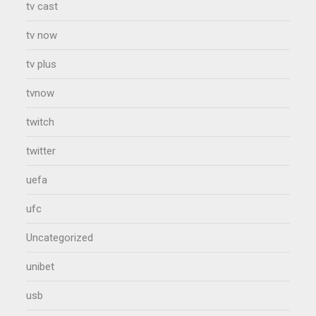
tv cast
tv now
tv plus
tvnow
twitch
twitter
uefa
ufc
Uncategorized
unibet
usb