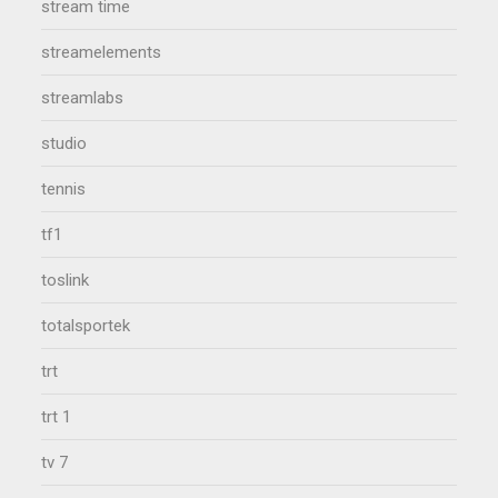
stream time
streamelements
streamlabs
studio
tennis
tf1
toslink
totalsportek
trt
trt 1
tv 7