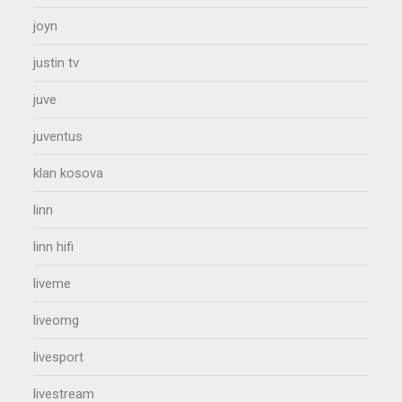
joyn
justin tv
juve
juventus
klan kosova
linn
linn hifi
liveme
liveomg
livesport
livestream