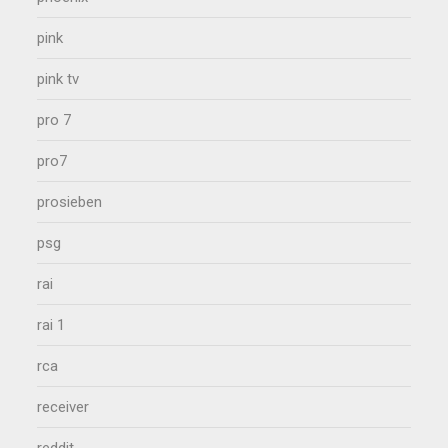
pink
pink tv
pro 7
pro7
prosieben
psg
rai
rai 1
rca
receiver
reddit