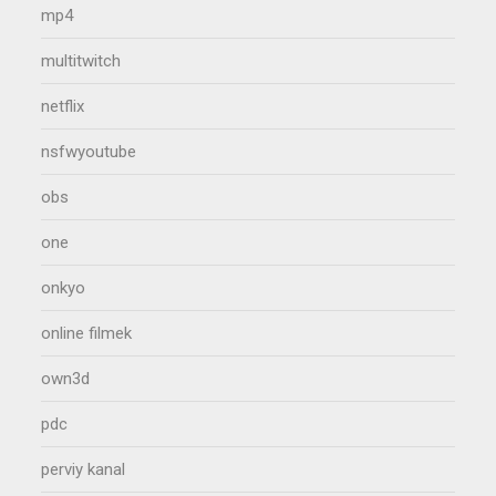
mp4
multitwitch
netflix
nsfwyoutube
obs
one
onkyo
online filmek
own3d
pdc
perviy kanal