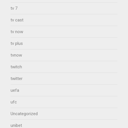
tv 7
tv cast
tv now
tv plus
tvnow
twitch
twitter
uefa
ufc
Uncategorized
unibet