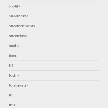
spotify
stream time
streamelements
streamlabs
studio
tennis
tf1
toslink
totalsportek
trt
trt 1