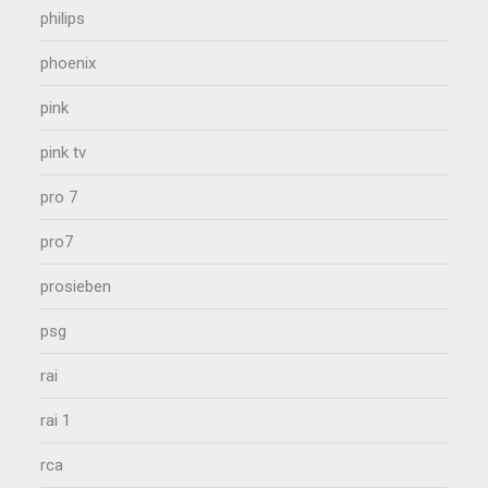
philips
phoenix
pink
pink tv
pro 7
pro7
prosieben
psg
rai
rai 1
rca