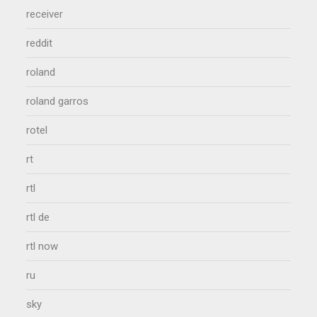
receiver
reddit
roland
roland garros
rotel
rt
rtl
rtl de
rtl now
ru
sky