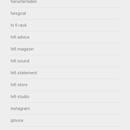
herunterladen
hesgoal
hi fi rack
hifi advice
hifi magazin
hifi sound
hifi statement
hifi store
hifi studio
instagram
iphone