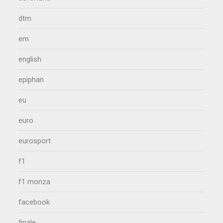
dtm
em
english
epiphan
eu
euro
eurosport
f1
f1 monza
facebook
finale