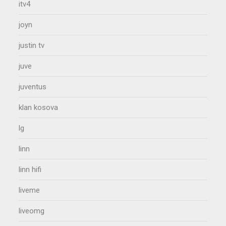
itv4
joyn
justin tv
juve
juventus
klan kosova
lg
linn
linn hifi
liveme
liveomg