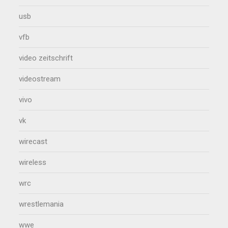
usb
vfb
video zeitschrift
videostream
vivo
vk
wirecast
wireless
wrc
wrestlemania
wwe