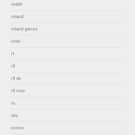
reddit
roland
roland garros
rotel
rt
rtl
rtl de
rtl now
ru
sky
sonos