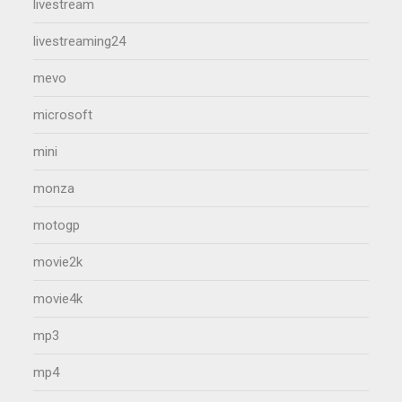
livestream
livestreaming24
mevo
microsoft
mini
monza
motogp
movie2k
movie4k
mp3
mp4