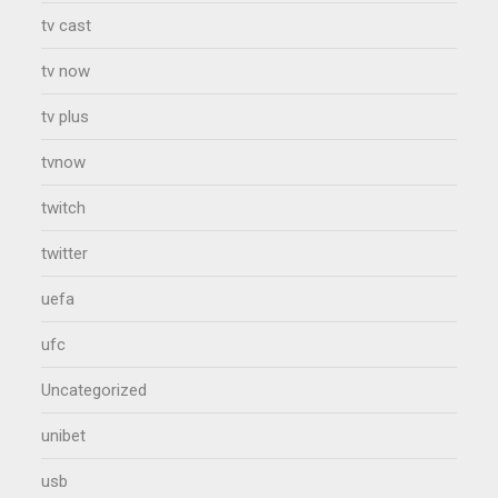
tv cast
tv now
tv plus
tvnow
twitch
twitter
uefa
ufc
Uncategorized
unibet
usb