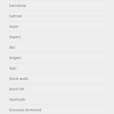
barcelona
batman
bayer
bayern
bbc
belgien
bigo
block audio
block hifi
bluetooth
borussia dortmund