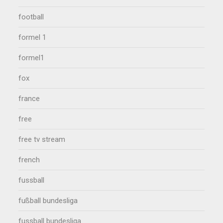
football
formel 1
formel1
fox
france
free
free tv stream
french
fussball
fußball bundesliga
fussball bundesliga