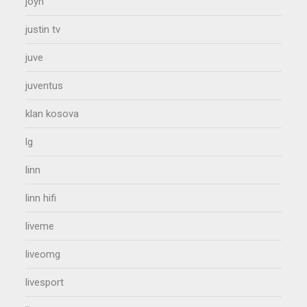
joyn
justin tv
juve
juventus
klan kosova
lg
linn
linn hifi
liveme
liveomg
livesport