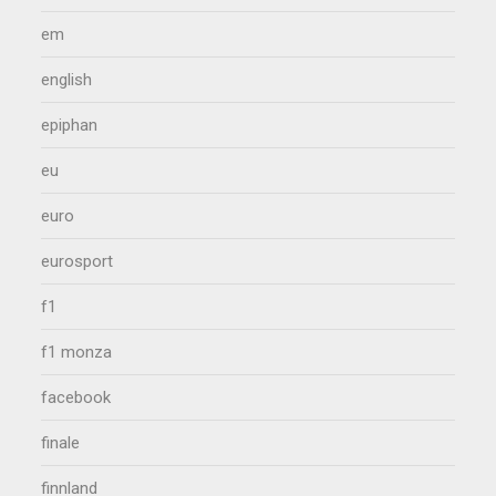
em
english
epiphan
eu
euro
eurosport
f1
f1 monza
facebook
finale
finnland