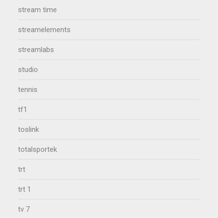
stream time
streamelements
streamlabs
studio
tennis
tf1
toslink
totalsportek
trt
trt 1
tv 7