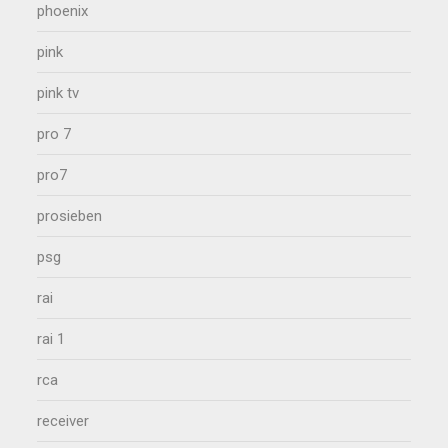
phoenix
pink
pink tv
pro 7
pro7
prosieben
psg
rai
rai 1
rca
receiver