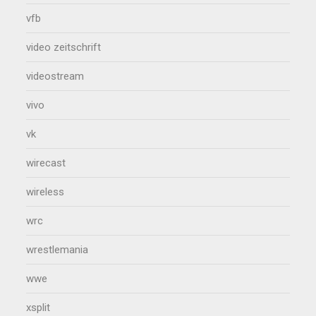
vfb
video zeitschrift
videostream
vivo
vk
wirecast
wireless
wrc
wrestlemania
wwe
xsplit