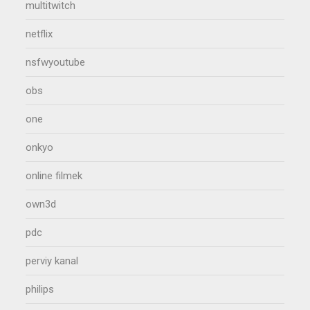
multitwitch
netflix
nsfwyoutube
obs
one
onkyo
online filmek
own3d
pdc
perviy kanal
philips