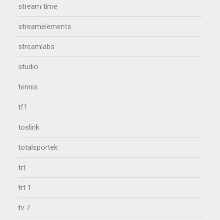
stream time
streamelements
streamlabs
studio
tennis
tf1
toslink
totalsportek
trt
trt 1
tv 7