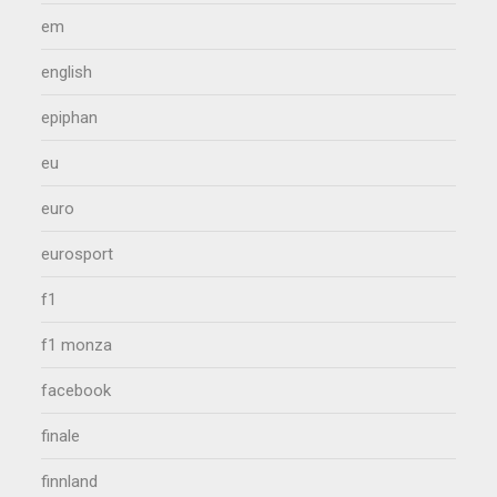
em
english
epiphan
eu
euro
eurosport
f1
f1 monza
facebook
finale
finnland