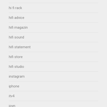
hi fi rack
hifi advice
hifi magazin
hifi sound
hifi statement
hifi store
hifi studio
instagram
iphone
itv4
joyn