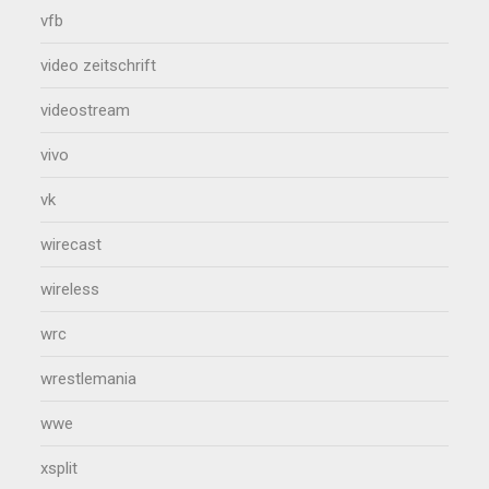
vfb
video zeitschrift
videostream
vivo
vk
wirecast
wireless
wrc
wrestlemania
wwe
xsplit