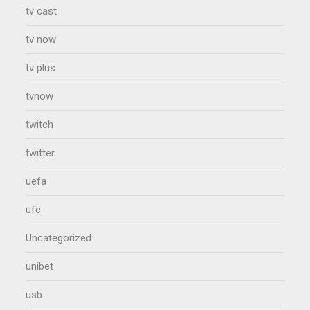
tv cast
tv now
tv plus
tvnow
twitch
twitter
uefa
ufc
Uncategorized
unibet
usb