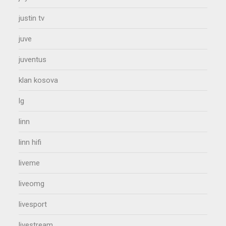
justin tv
juve
juventus
klan kosova
lg
linn
linn hifi
liveme
liveomg
livesport
livestream