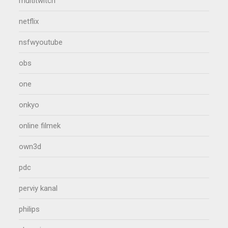
multitwitch
netflix
nsfwyoutube
obs
one
onkyo
online filmek
own3d
pdc
perviy kanal
philips