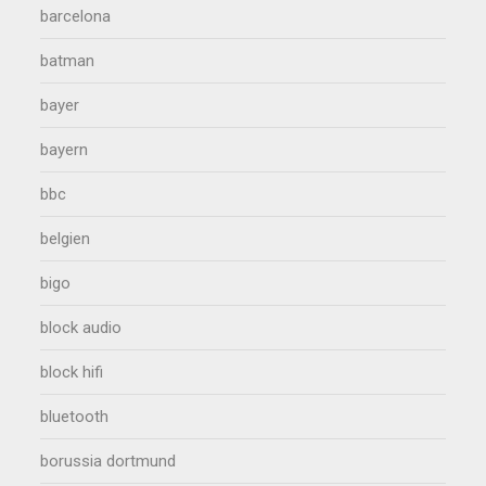
barcelona
batman
bayer
bayern
bbc
belgien
bigo
block audio
block hifi
bluetooth
borussia dortmund