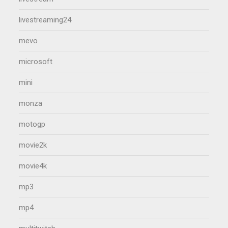
livestreaming24
mevo
microsoft
mini
monza
motogp
movie2k
movie4k
mp3
mp4