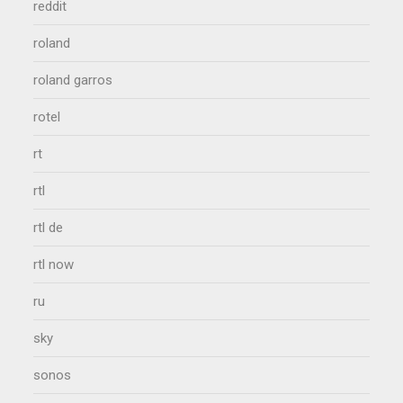
reddit
roland
roland garros
rotel
rt
rtl
rtl de
rtl now
ru
sky
sonos