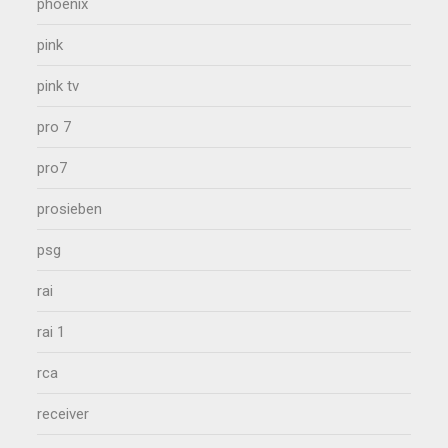
phoenix
pink
pink tv
pro 7
pro7
prosieben
psg
rai
rai 1
rca
receiver