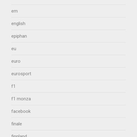
em
english
epiphan
eu
euro
eurosport
f1
f1 monza
facebook
finale
finnland