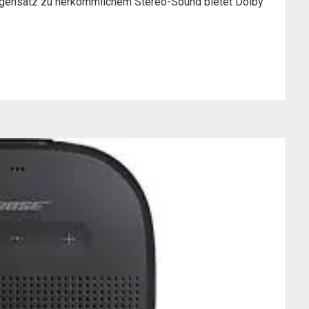
Gegensatz zu herkömmlichem Stereo-Sound bietet Dolby