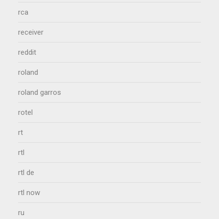
rca
receiver
reddit
roland
roland garros
rotel
rt
rtl
rtl de
rtl now
ru