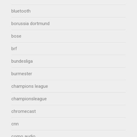
bluetooth
borussia dortmund
bose
brf
bundesliga
burmester
champions league
championsleague
chromecast
cnn
como audio