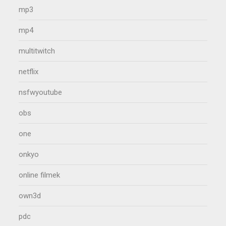
mp3
mp4
multitwitch
netflix
nsfwyoutube
obs
one
onkyo
online filmek
own3d
pdc