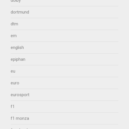
dolby
dortmund
dtm
em
english
epiphan
eu
euro
eurosport
f1
f1 monza