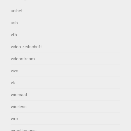
unibet
usb
vfb
video zeitschrift
videostream
vivo
vk
wirecast
wireless
wrc
wrestlemania