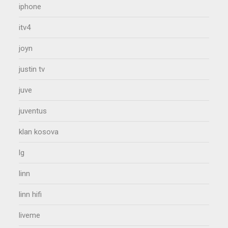
iphone
itv4
joyn
justin tv
juve
juventus
klan kosova
lg
linn
linn hifi
liveme