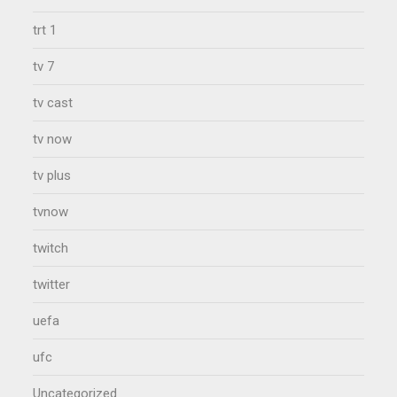
trt 1
tv 7
tv cast
tv now
tv plus
tvnow
twitch
twitter
uefa
ufc
Uncategorized