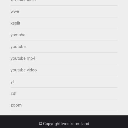
wwe
xsplit
yamaha
youtube
youtube mp4
youtube video
yt
zdf
zoom
© Copyright livestream.land