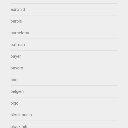
auro 3d
barbie
barcelona
batman
bayer
bayern
bbc
belgien
bigo
block audio
block hifi