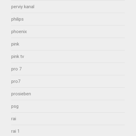
perviy kanal
philips
phoenix
pink
pink tv
pro 7
pro7
prosieben
psg
rai
rai 1