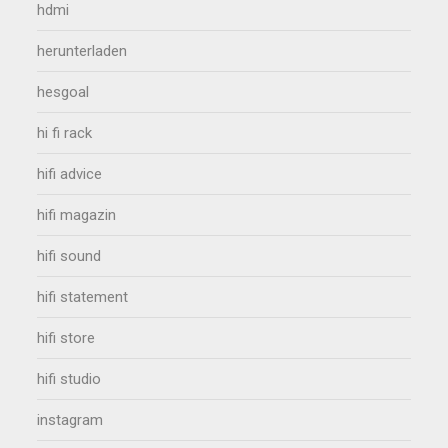
hdmi
herunterladen
hesgoal
hi fi rack
hifi advice
hifi magazin
hifi sound
hifi statement
hifi store
hifi studio
instagram