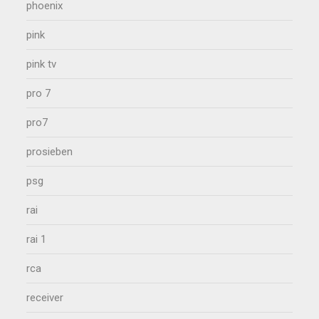
phoenix
pink
pink tv
pro 7
pro7
prosieben
psg
rai
rai 1
rca
receiver