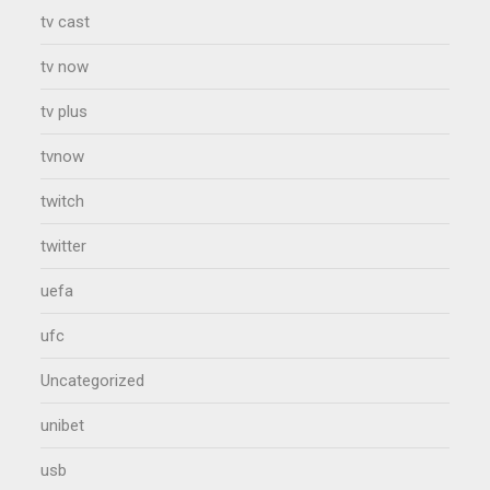
tv cast
tv now
tv plus
tvnow
twitch
twitter
uefa
ufc
Uncategorized
unibet
usb