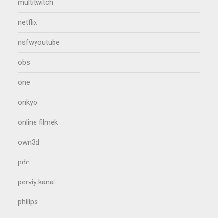
multitwitch
netflix
nsfwyoutube
obs
one
onkyo
online filmek
own3d
pdc
perviy kanal
philips