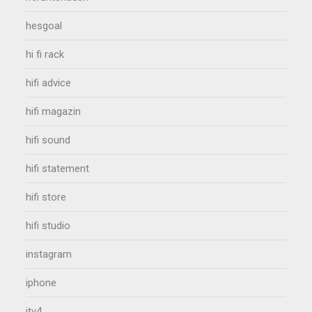
hesgoal
hi fi rack
hifi advice
hifi magazin
hifi sound
hifi statement
hifi store
hifi studio
instagram
iphone
itv4