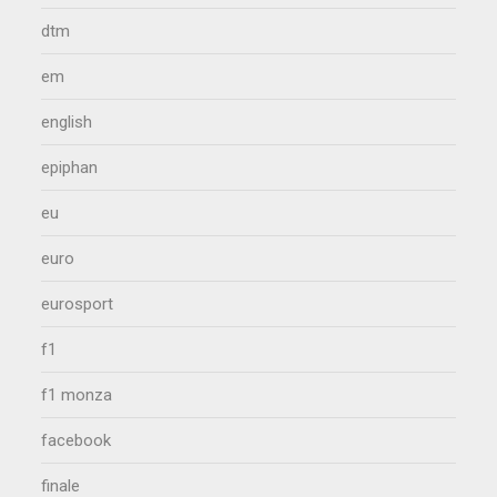
dtm
em
english
epiphan
eu
euro
eurosport
f1
f1 monza
facebook
finale