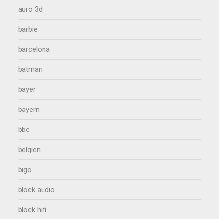
auro 3d
barbie
barcelona
batman
bayer
bayern
bbc
belgien
bigo
block audio
block hifi