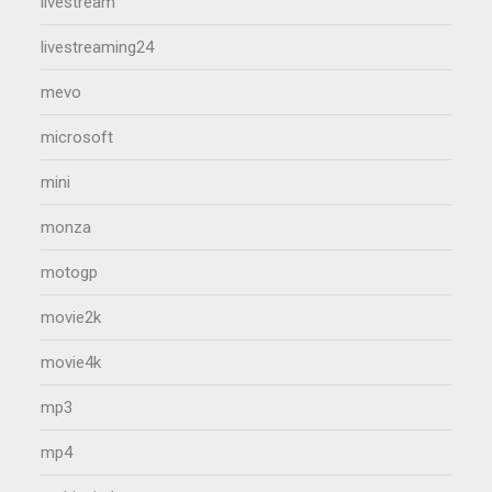
livestream
livestreaming24
mevo
microsoft
mini
monza
motogp
movie2k
movie4k
mp3
mp4