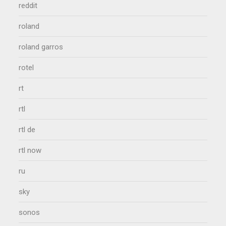
reddit
roland
roland garros
rotel
rt
rtl
rtl de
rtl now
ru
sky
sonos