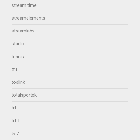
stream time
streamelements
streamlabs
studio
tennis
tf1
toslink
totalsportek
trt
trt 1
tv 7