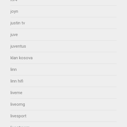
joyn
justin tv
juve
juventus
klan kosova
linn
linn hifi
liveme
liveomg
livesport