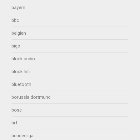
bayern
bbc
belgien
bigo
block audio
block hifi
bluetooth
borussia dortmund
bose
brf
bundesliga