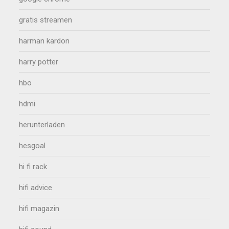
gratis streamen
harman kardon
harry potter
hbo
hdmi
herunterladen
hesgoal
hi fi rack
hifi advice
hifi magazin