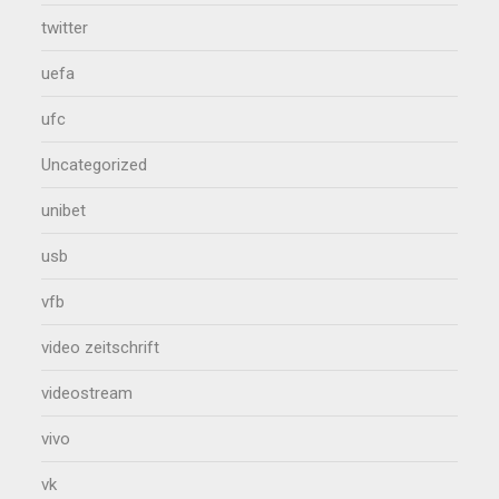
twitter
uefa
ufc
Uncategorized
unibet
usb
vfb
video zeitschrift
videostream
vivo
vk