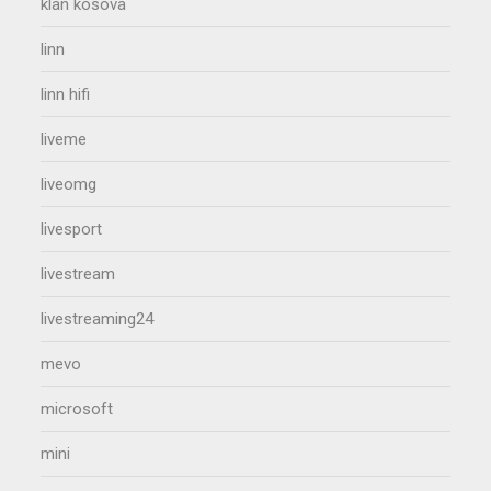
klan kosova
linn
linn hifi
liveme
liveomg
livesport
livestream
livestreaming24
mevo
microsoft
mini