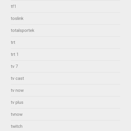
tf1
toslink
totalsportek
trt
trt 1
tv 7
tv cast
tv now
tv plus
tvnow
twitch