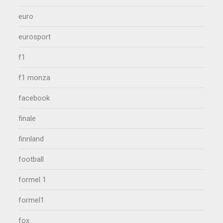
euro
eurosport
f1
f1 monza
facebook
finale
finnland
football
formel 1
formel1
fox