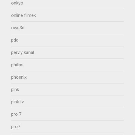
onkyo
online filmek
own3d
pdc
perviy kanal
philips
phoenix
pink
pink tv
pro 7
pro7