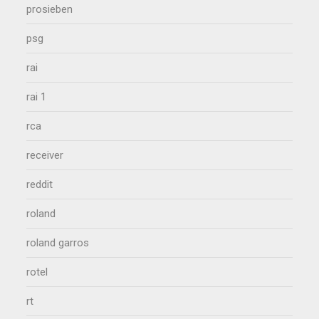
prosieben
psg
rai
rai 1
rca
receiver
reddit
roland
roland garros
rotel
rt