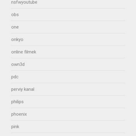
nsfwyoutube
obs
one
onkyo
online filmek
own3d
pdc
perviy kanal
philips
phoenix
pink