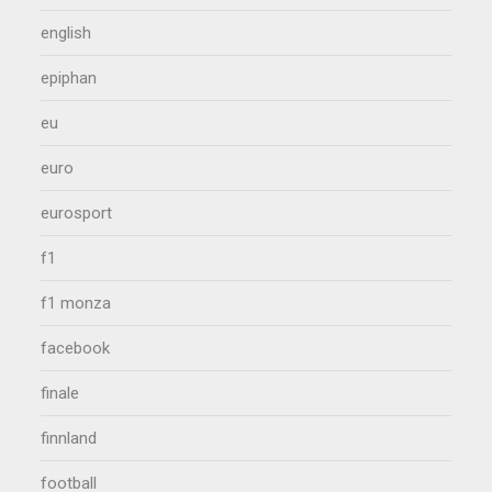
english
epiphan
eu
euro
eurosport
f1
f1 monza
facebook
finale
finnland
football