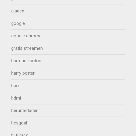
gladen
google
google chrome
gratis streamen
harman kardon
harry potter
hbo
hdmi
herunterladen
hesgoal
hi fi rack