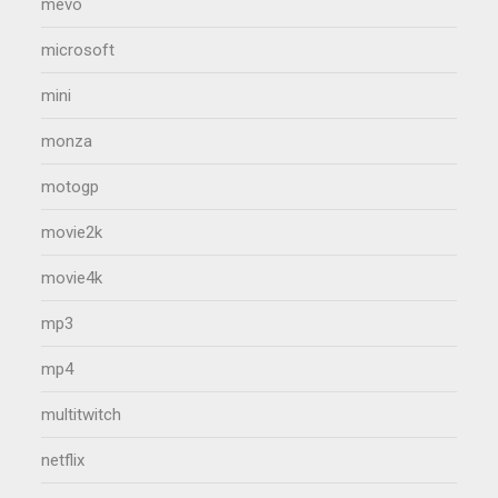
mevo
microsoft
mini
monza
motogp
movie2k
movie4k
mp3
mp4
multitwitch
netflix