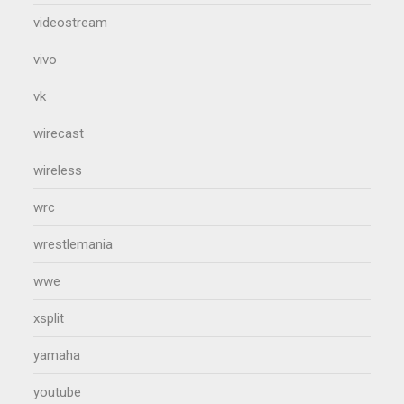
videostream
vivo
vk
wirecast
wireless
wrc
wrestlemania
wwe
xsplit
yamaha
youtube