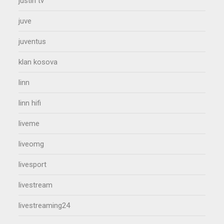
justin tv
juve
juventus
klan kosova
linn
linn hifi
liveme
liveomg
livesport
livestream
livestreaming24