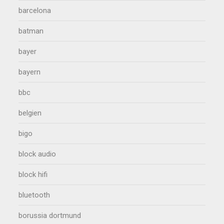
barcelona
batman
bayer
bayern
bbc
belgien
bigo
block audio
block hifi
bluetooth
borussia dortmund