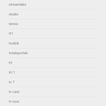
streamlabs
studio
tennis
tf1
toslink
totalsportek
trt
trt 1
tv 7
tv cast
tv now