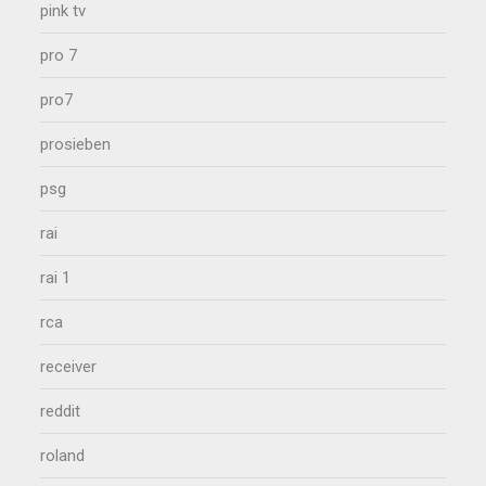
pink tv
pro 7
pro7
prosieben
psg
rai
rai 1
rca
receiver
reddit
roland