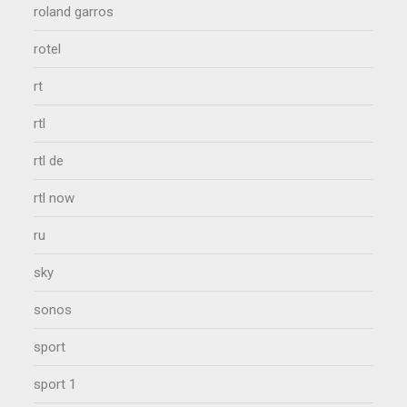
roland garros
rotel
rt
rtl
rtl de
rtl now
ru
sky
sonos
sport
sport 1