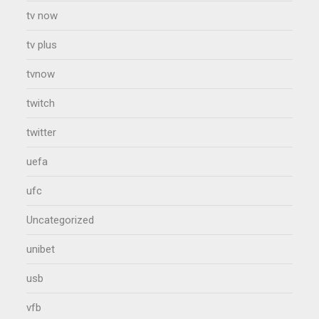
tv now
tv plus
tvnow
twitch
twitter
uefa
ufc
Uncategorized
unibet
usb
vfb