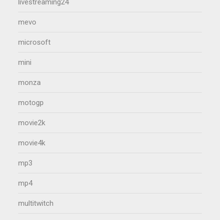
livestreaming24
mevo
microsoft
mini
monza
motogp
movie2k
movie4k
mp3
mp4
multitwitch