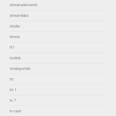
streamelements
streamlabs
studio
tennis
tf1
toslink
totalsportek
trt
trt 1
tv 7
tv cast