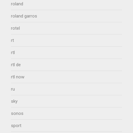
roland
roland garros
rotel
rt
rtl
rtl de
rtl now
ru
sky
sonos
sport