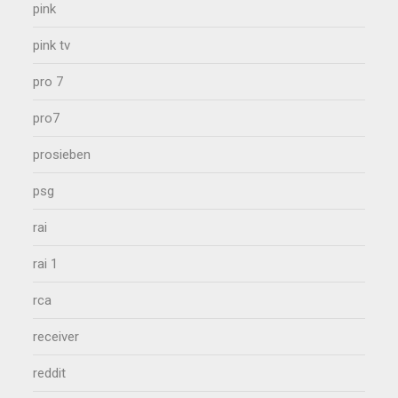
pink
pink tv
pro 7
pro7
prosieben
psg
rai
rai 1
rca
receiver
reddit