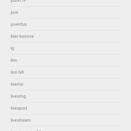
justin tv
juve
juventus
klan kosova
lg
linn
linn hifi
liveme
liveomg
livesport
livestream