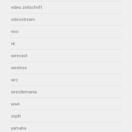
video zeitschrift
videostream
vivo
vk
wirecast
wireless
wrc
wrestlemania
wwe
xsplit
yamaha