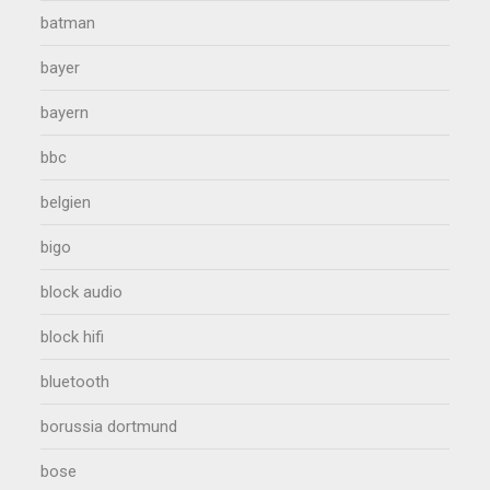
batman
bayer
bayern
bbc
belgien
bigo
block audio
block hifi
bluetooth
borussia dortmund
bose