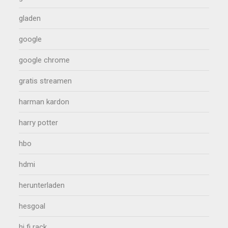
gladen
google
google chrome
gratis streamen
harman kardon
harry potter
hbo
hdmi
herunterladen
hesgoal
hi fi rack