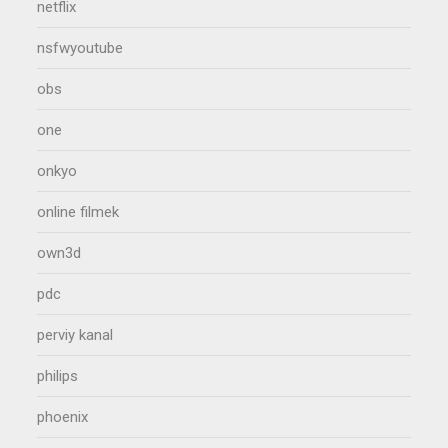
netflix
nsfwyoutube
obs
one
onkyo
online filmek
own3d
pdc
perviy kanal
philips
phoenix