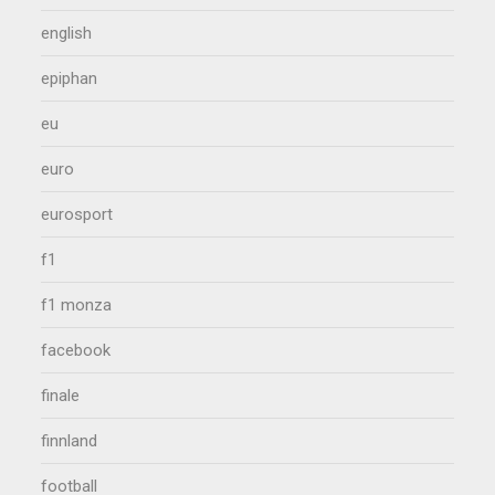
english
epiphan
eu
euro
eurosport
f1
f1 monza
facebook
finale
finnland
football